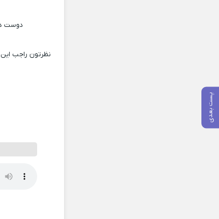
دوست دا
نظرتون راجب این 
پست بعدی