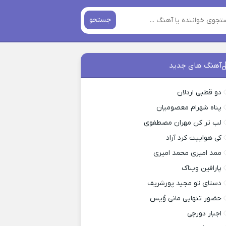
جستجو
آهنگ های جدید
دو قطبی اردلان
پناه شهرام معصومیان
لب تر کن مهران مصطفوی
کی هواییت کرد آراد
ممد امیری محمد امیری
پارافین ویناک
دستای تو مجید پورشریف
حضور تنهایی مانی وُیس
اجبار دورچی