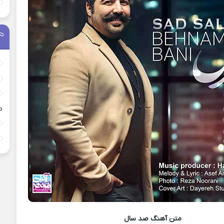
د
متن آهنگ
صد سال