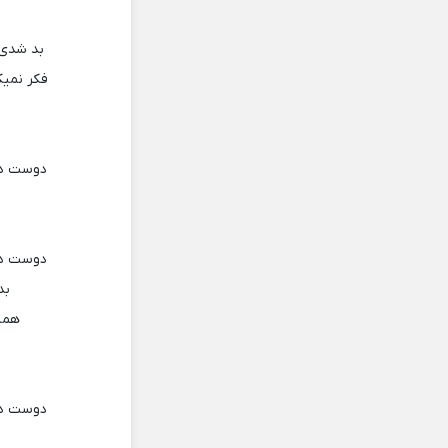
بد شدی 
فکر نمی
دوست دا
دوست دا
بد
همه
دوست دا