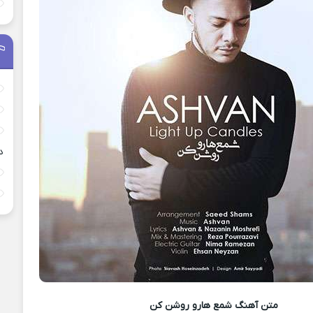
د
متن آهنگ
شمع هارو روشن کن