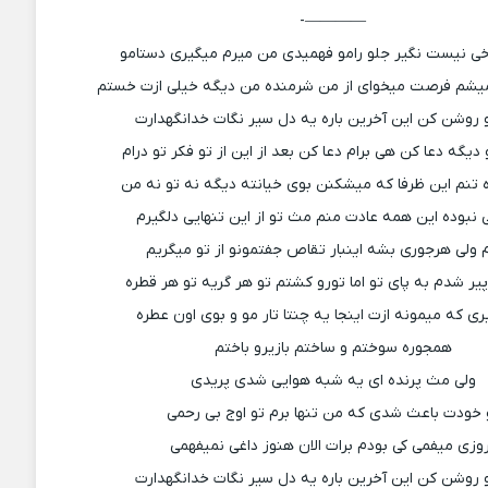
————-
خی نیست نگیر جلو رامو فهمیدی من میرم میگیری دستامو
شم فرصت میخوای از من شرمنده من دیگه خیلی ازت خستم
 روشن کن این آخرین باره یه دل سیر نگات خدانگهدارت
دیگه دعا کن هی برام دعا کن بعد از این از تو فکر تو درام
 تنم این ظرفا که میشکنن بوی خیانته دیگه نه تو نه من
نبوده این همه عادت منم مث تو از این تنهایی دلگیرم
 ولی هرجوری بشه اینبار تقاص جفتمونو از تو میگریم
 پیر شدم به پای تو اما تورو کشتم تو هر گریه تو هر قطره
ری که میمونه ازت اینجا یه چنتا تار مو و بوی اون عطره
همجوره سوختم و ساختم بازیرو باختم
ولی مث پرنده ای یه شبه هوایی شدی پریدی
 خودت باعث شدی که من تنها برم تو اوج بی رحمی
وزی میفمی کی بودم برات الان هنوز داغی نمیفهمی
 روشن کن این آخرین باره یه دل سیر نگات خدانگهدارت