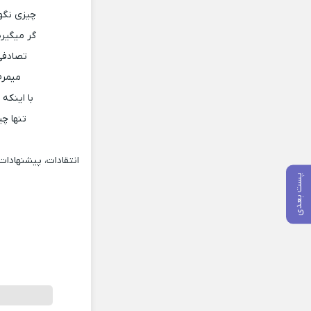
چیزی نگو 
گر میگیره
تصادفی 
میمرم
با اینکه
تنها چی
انتقادات، پیشنهادا
پست بعدی