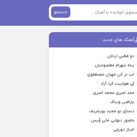
جستجو
آهنگ های جدید
دو قطبی اردلان
پناه شهرام معصومیان
لب تر کن مهران مصطفوی
کی هواییت کرد آراد
ممد امیری محمد امیری
پارافین ویناک
دستای تو مجید پورشریف
حضور تنهایی مانی وُیس
اجبار دورچی