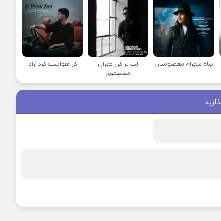
پناه شهرام معصومیان
لب تر کن مهران
کی هواییت کرد آراد
مصطفوی
ذارید