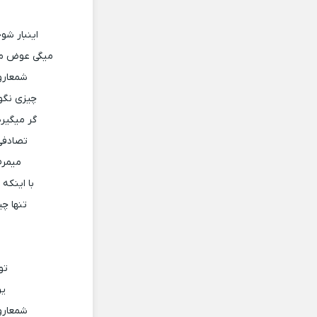
اینبار شو
میگی عوض می
شمعارو
چیزی نگو 
گر میگیره
تصادفی 
میمرم
با اینکه
تنها چی
تو
یر
شمعارو