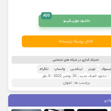
ADS
دانلــود موزیــکیـــو
کانال روبیکا پارسیانه
اشتراک گذاری در شبکه های اجتماعی
یسوک
تویتر
لینکدین
واتساپ
تلگرام
دانلود آهنگ جدید
20 نوامبر 2022
0 نظر
برچسب ها :
اشوان
ادی