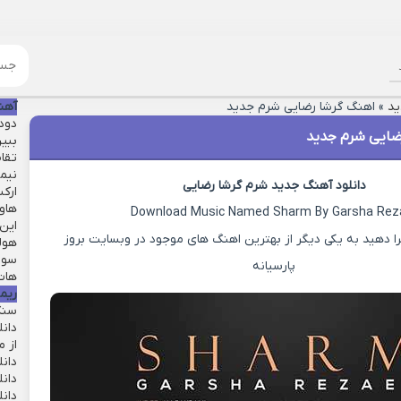
ید
»
اهنگ گرشا رضایی شرم جدید
آهن
دود
ضایی شرم جدید
ببین
تقا
نیمه
دانلود آهنگ جدید شرم گرشا رضایی
ارکس
هاوا
Download Music Named Sharm By Garsha Rez
این 
ا دهید به یکی دیگر از بهترین اهنگ های موجود در وبسایت بروز
هول
سور
پارسیانه
هات 
ریم
سنگ
دان
از م
دانل
دان
دان