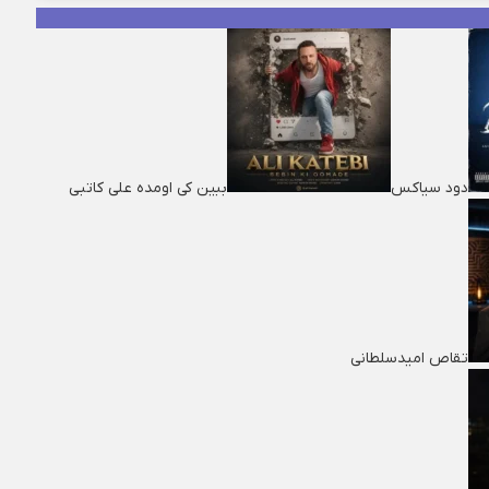
دود سیاکس
ببین کی اومده علی کاتبی
تقاص امیدسلطانی