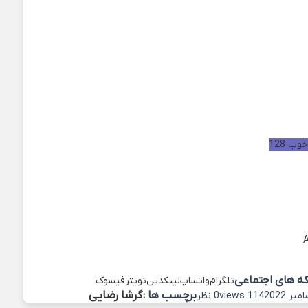
ب 128
که های اجتماعی
تلگرام
واتساپ
لینکدین
تویتر
فیسوک
برچسب ها :
گرشا رضایی
114 views
0 نظر