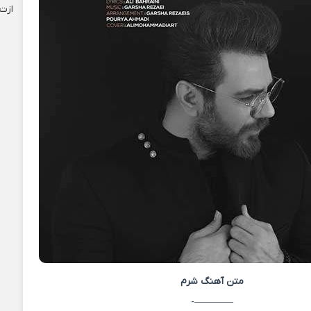
ازت
متن آهنگ
شرم
————-