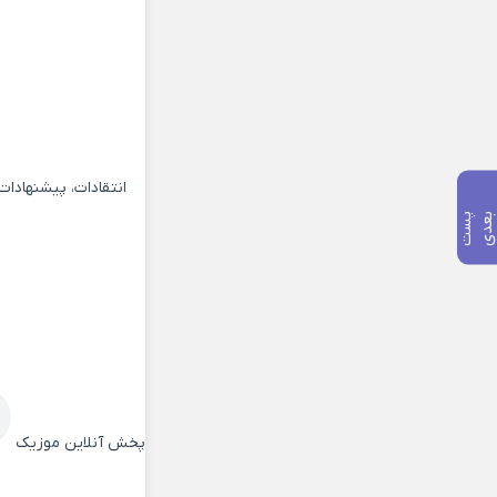
انتقادات، پیشنهادا
پ
س
ت
ب
ع
د
پخش آنلاین موزیک