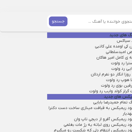
جستجو
گ های جدید
 سیاکس
 کی اومده علی کاتبی
ص امیدسلطانی
 ی کامل امیر هاکان
ترا رد ولوت
یی رد ولوت
روزا انگار دو نفرم اردلان
ا هوپ رد ولوت
فین بوی رد ولوت
گرلز کولد وایب رد ولوت
یکس های جدید
 تمام حمیدرضا بابایی
لود ریمیکس به قیافت مینازی ساخت دست دکترا
هدیار
ود ریمیکس آفرو از ديجی تاپ وان
لود ریمیکس روی لباته یه رژ مات بغلمی
لود ریمیکس انتقام دلی که شکست رو میگیرم