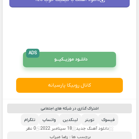
ADS
دانلــود موزیــکیـــو
کانال روبیکا پارسیانه
اشتراک گذاری در شبکه های اجتماعی
فیسوک
تویتر
لینکدین
واتساپ
تلگرام
دانلود آهنگ جدید
18 سپتامبر 2022
0 نظر
برچسب ها :
رضا میراب