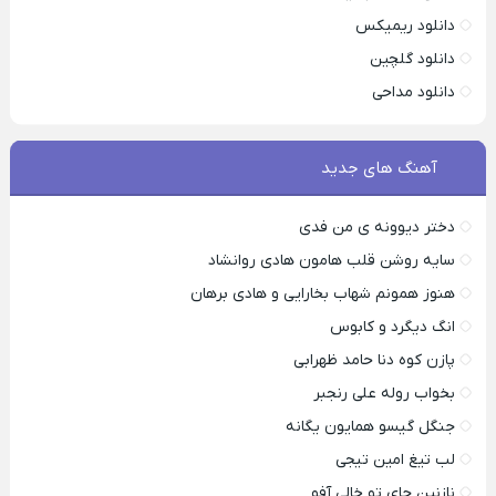
دانلود ریمیکس
دانلود گلچین
دانلود مداحی
آهنگ های جدید
دختر دیوونه ی من فدی
سایه روشن قلب هامون هادی روانشاد
هنوز همونم شهاب بخارایی و هادی برهان
انگ دیگرد و کابوس
پازن کوه دنا حامد ظهرابی
بخواب روله علی رنجبر
جنگل گیسو همایون یگانه
لب تیغ امین تیجی
نازنین جای تو خالی آفو