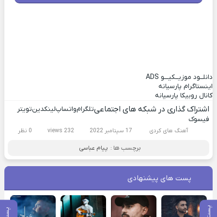
دانلــود موزیــکیـــو
ADS
اینستاگرام پارسیانه
کانال روبیکا پارسیانه
اشتراک گذاری در شبکه های اجتماعی
تلگرام
واتساپ
لینکدین
تویتر
فیسوک
آهنگ های کردی
17 سپتامبر 2022
232 views
0 نظر
برچسب ها :
پیام عباسی
پست های پیشنهادی