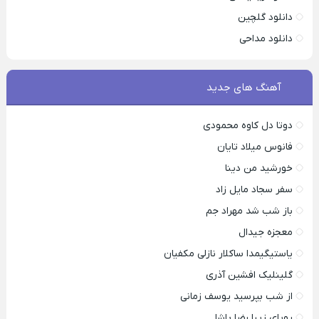
دانلود گلچین
دانلود مداحی
آهنگ های جدید
دوتا دل کاوه محمودی
فانوس میلاد تایان
خورشید من دینا
سفر سجاد مایل زاد
باز شب شد مهراد جم
معجزه جیدال
یاستیگیمدا ساکلار نازلی مکفیان
گلینلیک افشین آذری
از شب بپرسید یوسف زمانی
رویای زیبا رضا پاشا