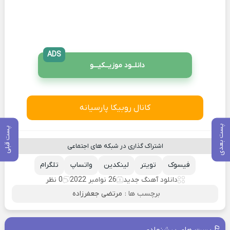
ADS
دانلــود موزیــکیـــو
کانال روبیکا پارسیانه
پست بعدی
پست قبلی
اشتراک گذاری در شبکه های اجتماعی
فیسوک
تویتر
لینکدین
واتساپ
تلگرام
دانلود آهنگ جدید
26 نوامبر 2022
0 نظر
برچسب ها :
مرتضی جعفرزاده
پست های پیشنهادی