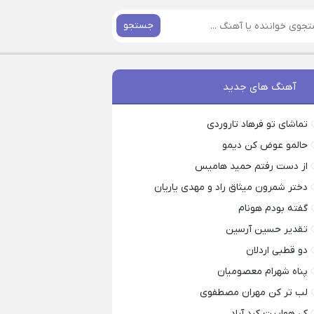
جستجو
آهنگ های جدید
تماشای تو فرهاد تاروردی
حالمو عوض کن دیمو
از دست رفتم حمید هامیس
دختر شمرون میثاق راد و مهدی یاریان
گفته بودم هونام
تقدیر حسین آرسین
دو قطبی اردلان
پناه شهرام معصومیان
لب تر کن مهران مصطفوی
کی هواییت کرد آراد