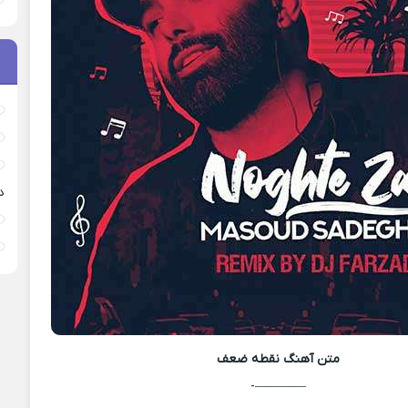
د
متن آهنگ
نقطه ضعف
————-