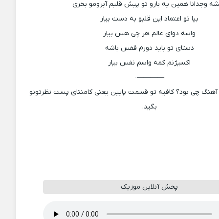
ه وجدانا همین یه بارو تو پیش قلبم آبرومو بخری
بیا تو اعتماد این قلبو به دست بیار
واسه دوای عالم هر چی هس بیار
دستای تو باید دورم قفس باشه
اکسیژنم کمه واسم نفس بیار
————-
آهنگ چی بود؟ کافیه تو قسمت پایین یعنی کامنتای پست نظرتونو
بگید.
پخش آنلاین موزیک