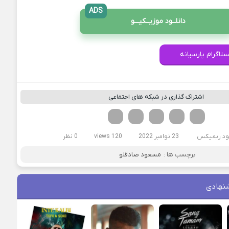
ADS
دانلــود موزیــکیـــو
ستاگرام پارسیانه
اشتراک گذاری در شبکه های اجتماعی
فیسوک
تویتر
لینکدین
واتساپ
تلگرام
لود ریمیکس
23 نوامبر 2022
120 views
0 نظر
برچسب ها :
مسعود صادقلو
نهادی