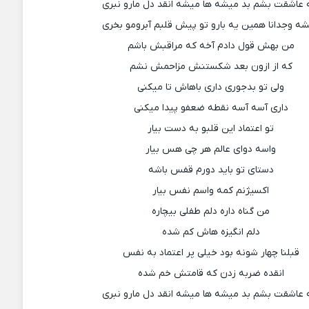
 عاشقت بشم بد میشه ها میشه انقد دل مارو نبری
ه وجدانا همین یه بارو تو پیش قلبم آبرومو بخری
من بهش قول دادم آخه که مراقبش باشم
که از ازون بعد شکستنش مزاحمش نشم
ولی تو بدجوری داری باهاش تا میکنی
داری آسه آسه نقطه ضعفو پیدا میکنی
تو اعتماد این قلبو به دست بیار
واسه دوای عالم هر چی هس بیار
دستای تو باید دورم قفس باشه
اکسیژنم کمه واسم نفس بیار
من گناه داره دلم طفلی بیچاره
دلم انگیزه هاش کم شده
قبلنا چهار شونه بود خیلی پر اعتماد به نفس
انقده ضربه زدن که قامتش خم شده
 عاشقت بشم بد میشه ها میشه انقد دل مارو نبری