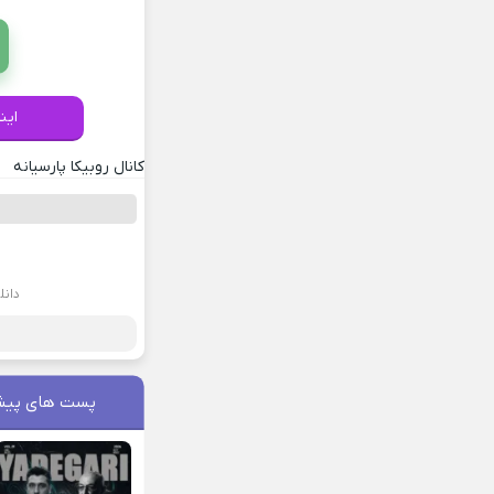
این
کانال روبیکا پارسیانه
دان
پست های پیش