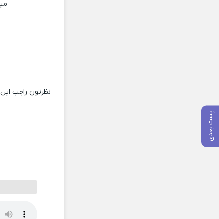
میش
نظرتون راجب این 
پست بعدی