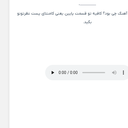
————-
آهنگ چی بود؟ کافیه تو قسمت پایین یعنی کامنتای پست نظرتونو
بگید.