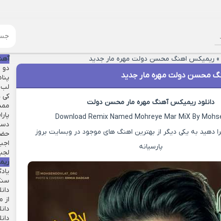
ریمیکس اهنگ محسن دولت مهره مار جدید
آهن
دو ق
گ محسن دولت مهره مار جدید
پنا
لب 
کی ه
دانلود ریمیکس آهنگ مهره مار محسن دولت
ممد
پارا
Download Remix Named Mohreye Mar MiX By Mohse
دست
ا دهید به یکی دیگر از بهترین اهنگ های موجود در وبسایت بروز
حضو
اجبا
پارسیانه
لجبا
ریم
یاد
سنگ
دان
از م
دانل
دان