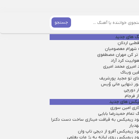
جستجو
گ های جدید
طبی اردلان
ه شهرام معصومیان
تر کن مهران مصطفوی
واییت کرد آراد
 امیری محمد امیری
فین ویناک
ای تو مجید پورشریف
ر تنهایی مانی وُیس
ر دورچی
ز فرجام
یکس های جدید
گاری امین سوری
 تمام حمیدرضا بابایی
لود ریمیکس به قیافت مینازی ساخت دست دکترا
هدیار
ود ریمیکس آفرو از ديجی تاپ وان
لود ریمیکس روی لباته یه رژ مات بغلمی