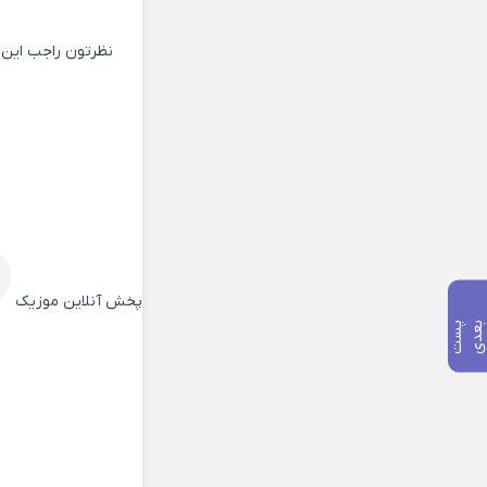
نظرتون راجب این 
پخش آنلاین موزیک
پ
س
ت
ب
ع
د