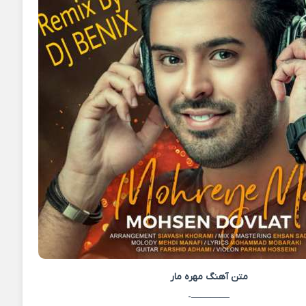
متن آهنگ
مهره مار
————-