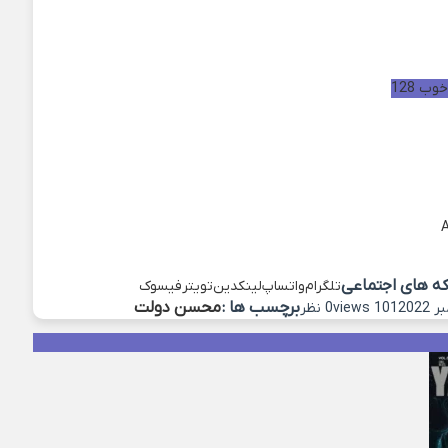
ب 128
که های اجتماعی
تلگرام
واتساپ
لینکدین
تویتر
فیسوک
برچسب ها :
محسن دولت
101 views
0 نظر