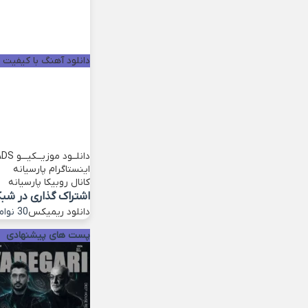
دانلود آهنگ با کیفیت خو
دانلــود موزیــکیـــو
ADS
اینستاگرام پارسیانه
کانال روبیکا پارسیانه
اشتراک گذاری در شب
دانلود ریمیکس
30 نوامبر 2022
پست های پیشنهادی