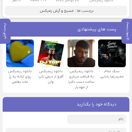
دانلود ریمیکس
20 نوامبر 2022
119 views
0 نظر
برچسب ها :
مسیح و آرش رمیکس
پست بعدی
پست قبلی
پست های پیشنهادی
سنگ تمام
دانلود ریمیکس
دانلود ریمیکس
دانلود ریمیکس
حمیدرضا بابایی
به قیافت مینازی
آفرو از ديجی تاپ
روی لباته یه رژ
ساخت دست دکترا
وان
مات بغلمی
از مهدیار
دیدگاه خود را بگذارید