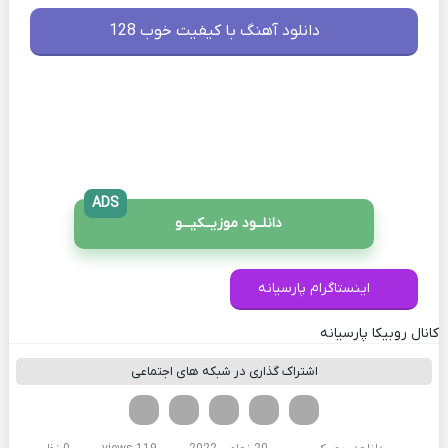
دانلود آهنگ با کیفیت خوب 128
ADS
دانلــود موزیــکیـــو
اینستاگرام پارسیانه
کانال روبیکا پارسیانه
اشتراک گذاری در شبکه های اجتماعی
فیسوک
تویتر
لینکدین
واتساپ
تلگرام