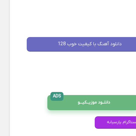
دانلود آهنگ با کیفیت خوب 128
ADS
دانلــود موزیــکیـــو
ستاگرام پارسیانه