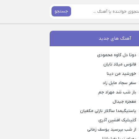
جستجو
آهنگ های جدید
دوتا دل کاوه محمودی
فانوس میلاد تایان
خورشید من دینا
سفر سجاد مایل زاد
باز شب شد مهراد جم
معجزه جیدال
یاستیگیمدا ساکلار نازلی مکفیان
گلینلیک افشین آذری
از شب بپرسید یوسف زمانی
رویای زیبا رضا پاشا