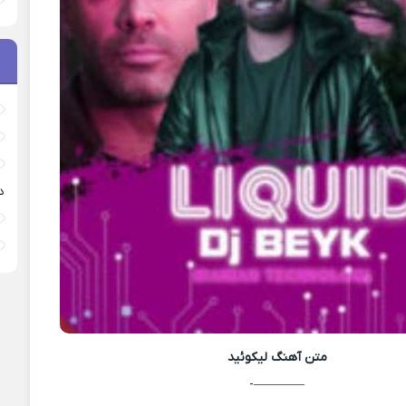
د
متن آهنگ
لیکوئید
————-