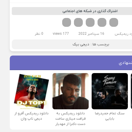
اشتراک گذاری در شبکه های اجتماعی
فیسوک
تویتر
لینکدین
واتساپ
تلگرام
ود ریمیکس
16 سپتامبر 2022
177 views
0 نظر
برچسب ها :
دیجی بیک
نهادی
سنگ تمام حمیدرضا
دانلود ریمیکس به
دانلود ریمیکس آفرو از
بابایی
قیافت مینازی ساخت
ديجی تاپ وان
دست دکترا از مهدیار