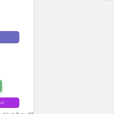
این
کانال روبیکا پارسیانه