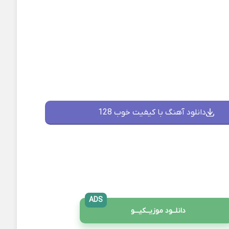
دانلود آهنگ با کیفیت خوب 128
ADS
دانلــود موزیــکیـــو