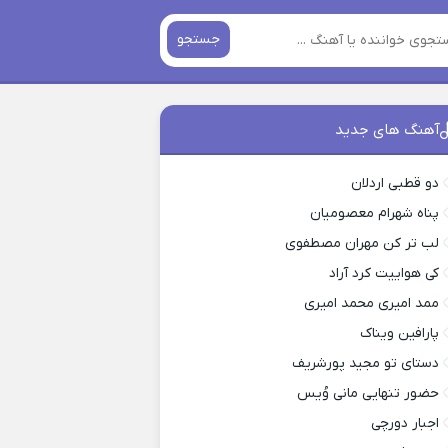
جستجو
آهنگ های جدید
دو قطبی اردلان
پناه شهرام معصومیان
لب تر کن مهران مصطفوی
کی هواییت کرد آراد
ممد امیری محمد امیری
پارافین ویناک
دستای تو مجید پورشریف
حضور تنهایی مانی وُیس
اجبار دورچی