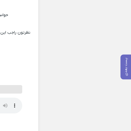
ب
حواس 
نظرتون راجب این 
پست بعدی