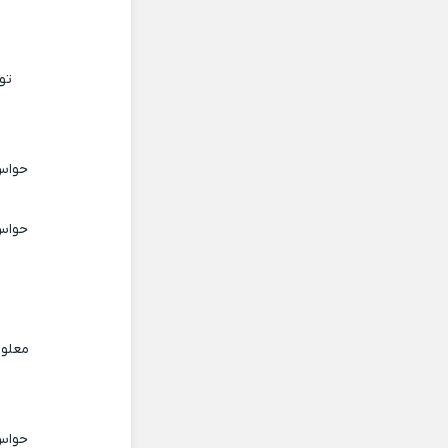
تو
ب
حواس 
ب
حواس 
معلوم
ب
حواس 