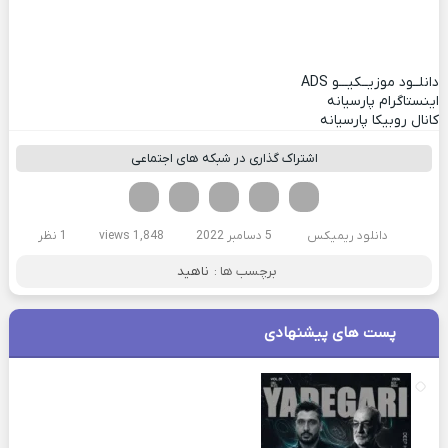
دانلــود موزیــکیـــو
ADS
اینستاگرام پارسیانه
کانال روبیکا پارسیانه
اشتراک گذاری در شبکه های اجتماعی
فیسوک
تویتر
لینکدین
واتساپ
تلگرام
دانلود ریمیکس
5 دسامبر 2022
1,848 views
1 نظر
برچسب ها :
ناهید
پست های پیشنهادی