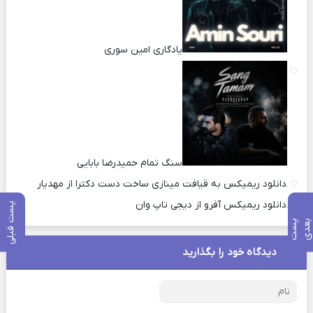
یادگاری امین سوری
سنگ تمام حمیدرضا بابایی
دانلود ریمیکس به قیافت مینازی ساخت دست دکترا از مهدیار
دانلود ریمیکس آفرو از ديجی تاپ وان
پست قبلی
پ
س
ت
ب
ع
د
دیدگاه خود را بگذارید