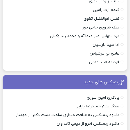
تیغ تیز زمان پوری
کندم ازت رامین
نفس ابوالفضل تقوی
پتک شروین حاجی پور
درد تنهایی امیر عبدالله و محمد زند وکیلی
ادا سینا پارسیان
عادی نی عرشیاس
فرشته امید عقابی
ریمیکس های جدید
یادگاری امین سوری
سنگ تمام حمیدرضا بابایی
دانلود ریمیکس به قیافت مینازی ساخت دست دکترا از مهدیار
دانلود ریمیکس آفرو از ديجی تاپ وان