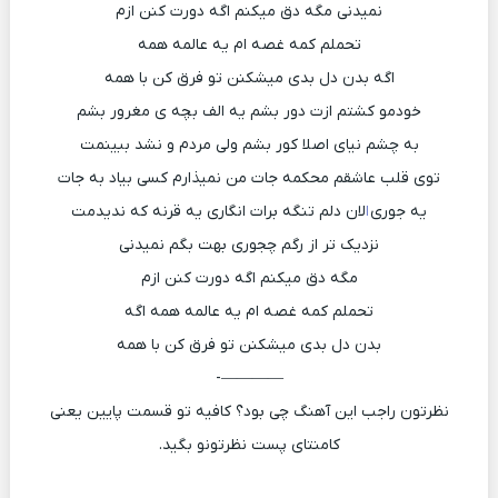
نمیدنی مگه دق میکنم اگه دورت کنن ازم
تحملم کمه غصه ام یه عالمه همه
اگه بدن دل بدی میشکنن تو فرق کن با همه
خودمو کشتم ازت دور بشم یه الف بچه ی مغرور بشم
به چشم نیای اصلا کور بشم ولی مردم و نشد ببینمت
توی قلب عاشقم محکمه جات من نمیذارم کسی بیاد به جات
یه جوری
ا
لان دلم تنگه برات انگاری یه قرنه که ندیدمت
نزدیک تر از رگم چجوری بهت بگم نمیدنی
مگه دق میکنم اگه دورت کنن ازم
تحملم کمه غصه ام یه عالمه همه اگه
بدن دل بدی میشکنن تو فرق کن با همه
————-
نظرتون راجب این آهنگ چی بود؟ کافیه تو قسمت پایین یعنی
کامنتای پست نظرتونو بگید.