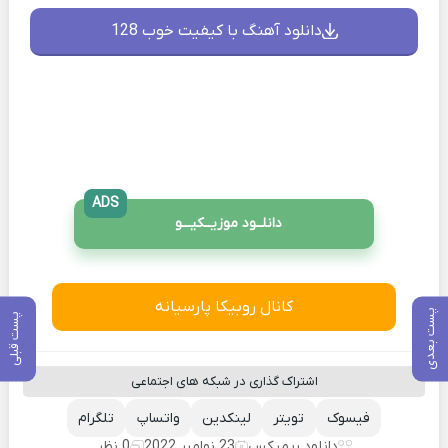
دانلود آهنگ با کیفیت خوب 128
ADS
دانلــود موزیــکیـــو
کانال روبیکا پارسیانه
پست بعدی
پست قبلی
اشتراک گذاری در شبکه های اجتماعی
فیسوک
تویتر
لینکدین
واتساپ
تلگرام
دانلود ریمیکس
23 نوامبر 2022
0 نظر