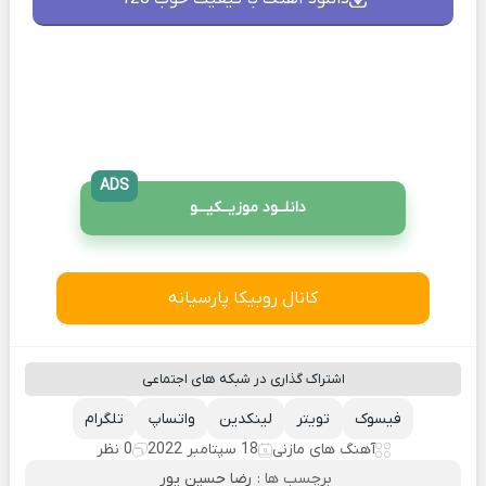
ADS
دانلــود موزیــکیـــو
کانال روبیکا پارسیانه
اشتراک گذاری در شبکه های اجتماعی
فیسوک
تویتر
لینکدین
واتساپ
تلگرام
آهنگ های مازنی
18 سپتامبر 2022
0 نظر
برچسب ها :
رضا حسین پور