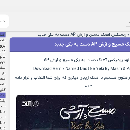
ریمیکس اهنگ مسیح و آرش AP دست به یکی جدید
آهن
یاد
 آرش AP دست به یکی جدید
پرو
دوت
فانو
نلود ریمیکس آهنگ دست به یکی مسیح و آرش AP
خور
سفر 
Download Remix Named Dast Be Yeki By Masih & A
باز
هتون هستیم با آهنگ زیبای دیگری که برای شما انتخاب و قرار داده
معج
یاست
شده
گلی
ریم
یاد
سنگ
دان
از م
دانل
دان