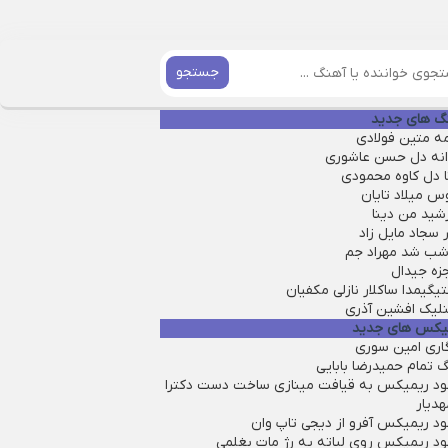
جستجو
گ های جدید
مه متین فولادی
انه دل حسن عاشوری
ا دل کاوه محمودی
س میلاد تایان
شید من دینا
سجاد مایل زاد
 شب شد مهراد جم
زه جیدال
یگیمدا ساکلار نازلی مکفیان
نلیک افشین آذری
یکس های جدید
گاری امین سوری
 تمام حمیدرضا بابایی
لود ریمیکس به قیافت مینازی ساخت دست دکترا
هدیار
ود ریمیکس آفرو از ديجی تاپ وان
لود ریمیکس روی لباته یه رژ مات بغلمی