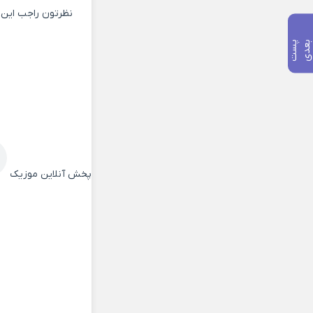
نظرتون راجب این 
پ
س
ت
ب
ع
د
پخش آنلاین موزیک