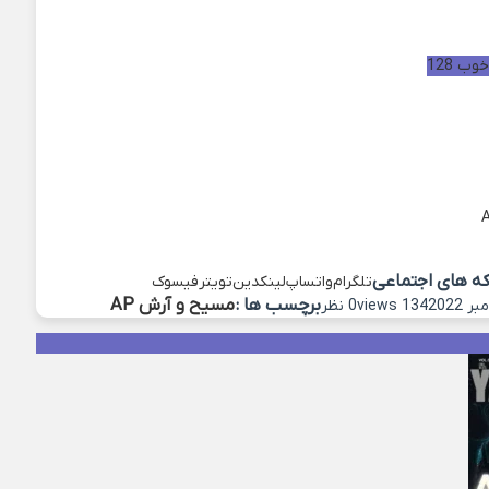
ب 128
که های اجتماعی
تلگرام
واتساپ
لینکدین
تویتر
فیسوک
برچسب ها :
مسیح و آرش AP
134 views
0 نظر