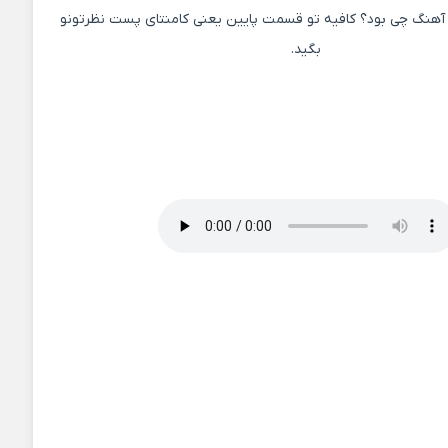
آهنگ چی بود؟ کافیه تو قسمت پایین یعنی کامنتای پست نظرتونو
بگید.