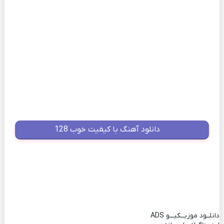
دانلود آهنگ با کیفیت خوب 128
دانلــود موزیــکیـــو
ADS