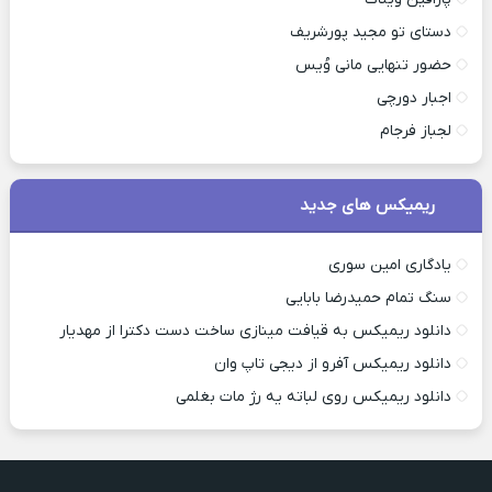
دستای تو مجید پورشریف
حضور تنهایی مانی وُیس
اجبار دورچی
لجباز فرجام
ریمیکس های جدید
یادگاری امین سوری
سنگ تمام حمیدرضا بابایی
دانلود ریمیکس به قیافت مینازی ساخت دست دکترا از مهدیار
دانلود ریمیکس آفرو از ديجی تاپ وان
دانلود ریمیکس روی لباته یه رژ مات بغلمی