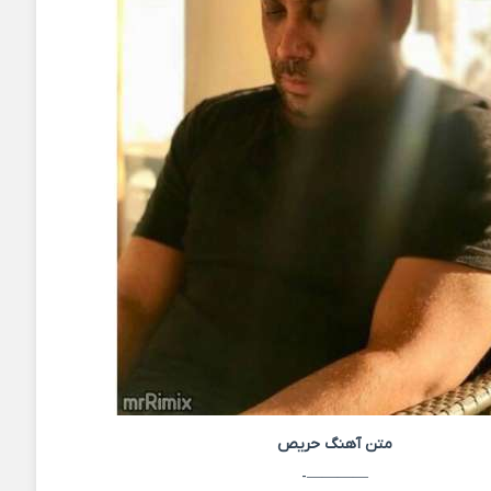
متن آهنگ
حریص
————-