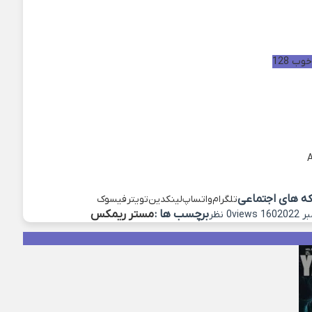
ب 128
که های اجتماعی
تلگرام
واتساپ
لینکدین
تویتر
فیسوک
برچسب ها :
مستر ریمکس
160 views
0 نظر