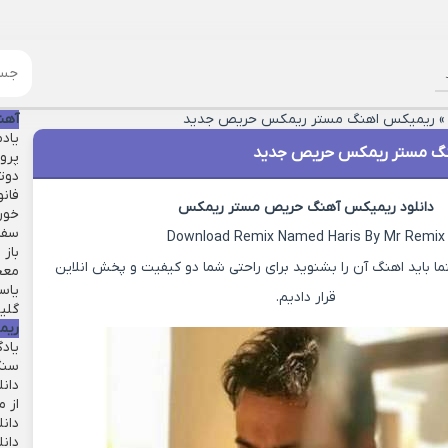
ریمیکس اهنگ مستر ریمکس حریص جدید
آهن
یاد
گ مستر ریمکس حریص جدید
پرو
دوت
فانو
دانلود ریمیکس آهنگ حریص مستر ریمکس
خور
سفر 
Download Remix Named Haris By Mr Remix
باز
 باید اهنگ آن را بشنوید برای راحتی شما دو کیفیت و پخش انلاین
معج
یاست
قرار دادیم.
گلی
ریم
یاد
سنگ
دان
از م
دانل
دان