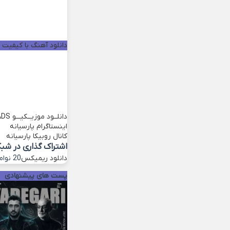
دانلود آهنگ با کیفیت خو
دانلــود موزیــکیـــو
ADS
اینستاگرام پارسیانه
کانال روبیکا پارسیانه
اشتراک گذاری در شب
دانلود ریمیکس
20 نوامبر 2022
پست های پیشنهادی