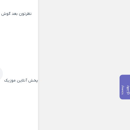
نظرتون بعد گوش کر
پخش آنلاین موزیک
پ
س
ت
ب
ع
د