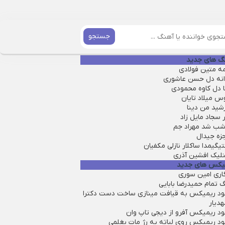
جستجو
گ های جدید
مه متین فولادی
انه دل حسن عاشوری
ا دل کاوه محمودی
س میلاد تایان
شید من دینا
سجاد مایل زاد
 شب شد مهراد جم
زه جیدال
یگیمدا ساکلار نازلی مکفیان
نلیک افشین آذری
یکس های جدید
گاری امین سوری
 تمام حمیدرضا بابایی
لود ریمیکس به قیافت مینازی ساخت دست دکترا
هدیار
ود ریمیکس آفرو از ديجی تاپ وان
لود ریمیکس روی لباته یه رژ مات بغلمی