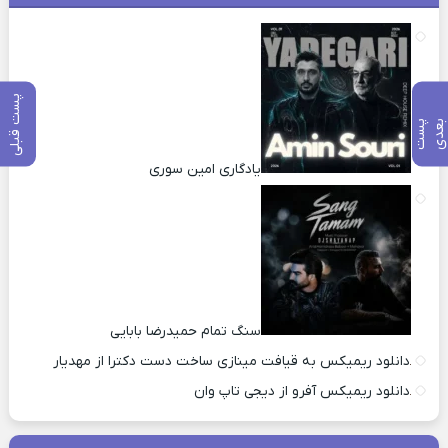
پست قبلی
پ
س
ت
ب
ع
د
یادگاری امین سوری
سنگ تمام حمیدرضا بابایی
دانلود ریمیکس به قیافت مینازی ساخت دست دکترا از مهدیار
دانلود ریمیکس آفرو از ديجی تاپ وان