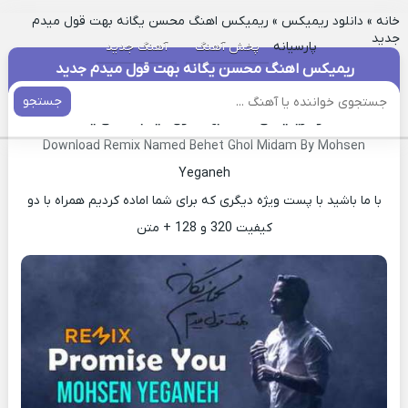
خانه
»
دانلود ریمیکس
»
ریمیکس اهنگ محسن یگانه بهت قول میدم
جدید
پارسیانه
پخش آهنگ
آهنگ جدید
ریمیکس اهنگ محسن یگانه بهت قول میدم جدید
جستجو
دانلود ریمیکس آهنگ بهت قول میدم محسن یگانه
Download Remix Named Behet Ghol Midam By Mohsen
Yeganeh
با ما باشید با پست ویژه دیگری که برای شما اماده کردیم همراه با دو
کیفیت 320 و 128 + متن