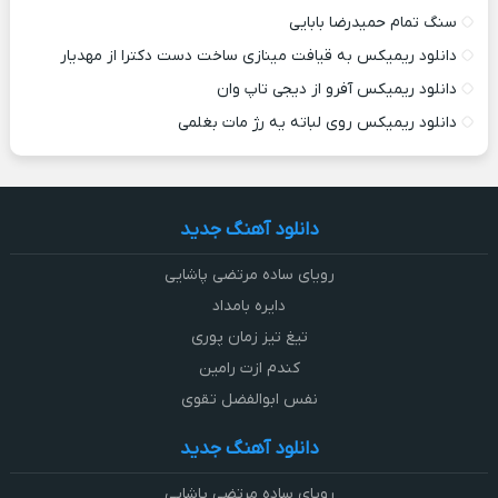
سنگ تمام حمیدرضا بابایی
دانلود ریمیکس به قیافت مینازی ساخت دست دکترا از مهدیار
دانلود ریمیکس آفرو از ديجی تاپ وان
دانلود ریمیکس روی لباته یه رژ مات بغلمی
دانلود آهنگ جدید
رویای ساده مرتضی پاشایی
دایره بامداد
تیغ تیز زمان پوری
کندم ازت رامین
نفس ابوالفضل تقوی
دانلود آهنگ جدید
رویای ساده مرتضی پاشایی