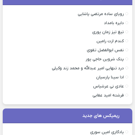
رویای ساده مرتضی پاشایی
دایره بامداد
تیغ تیز زمان پوری
کندم ازت رامین
نفس ابوالفضل تقوی
پتک شروین حاجی پور
درد تنهایی امیر عبدالله و محمد زند وکیلی
ادا سینا پارسیان
عادی نی عرشیاس
فرشته امید عقابی
ریمیکس های جدید
یادگاری امین سوری