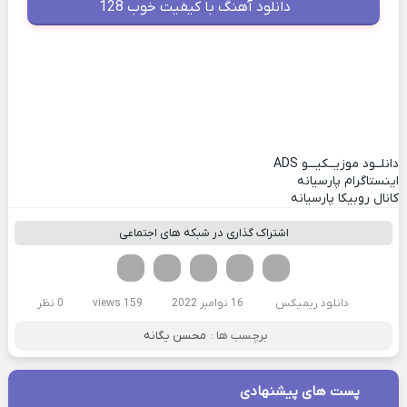
دانلود آهنگ با کیفیت خوب 128
دانلــود موزیــکیـــو
ADS
اینستاگرام پارسیانه
کانال روبیکا پارسیانه
اشتراک گذاری در شبکه های اجتماعی
فیسوک
تویتر
لینکدین
واتساپ
تلگرام
دانلود ریمیکس
16 نوامبر 2022
159 views
0 نظر
برچسب ها :
محسن یگانه
پست های پیشنهادی