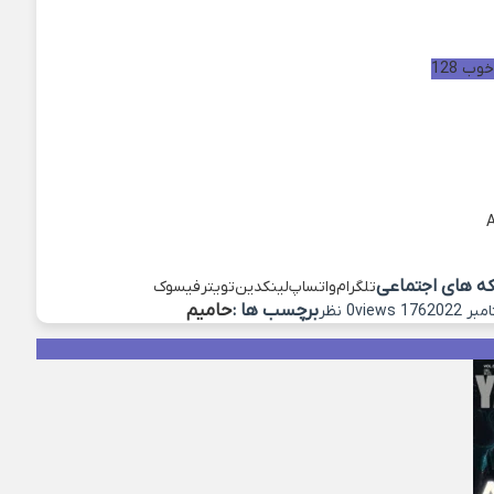
ب 128
که های اجتماعی
تلگرام
واتساپ
لینکدین
تویتر
فیسوک
برچسب ها :
حامیم
176 views
0 نظر