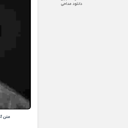
دانلود مداحی
متن آ