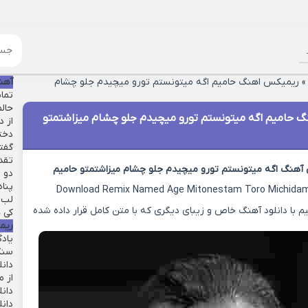
ریمیکس اهنگ حامیم اگه میتونستم تورو میچیدم جلو چشام
آهن
تماش
حال
 حامیم اگه میتونستم تورو میچیدم جلو چشام میزاشتمتو
از 
دخت
گفت
تقد
 آهنگ اگه میتونستم تورو میچیدم جلو چشام میزاشتمتو حامیم
دو ق
پنا
Download Remix Named Age Mitonestam Toro Michida
لب 
با دانلود آهنگ خاص و زیبای دیگری که با متن کامل قرار داده شده
کی ه
ریم
یاد
سنگ
دان
از م
دانل
دان