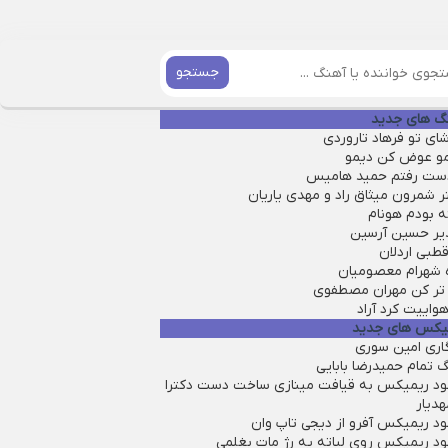
جستجو
گ های جدید
ای تو فرهاد تاروردی
مو عوض کن دیمو
دست رفتم حمید هامیس
ر شمرون میثاق راد و مهدی یاریان
ه بودم هونام
یر حسین آرسین
طبی اردلان
ه شهرام معصومیان
تر کن مهران مصطفوی
واییت کرد آراد
یکس های جدید
گاری امین سوری
 تمام حمیدرضا بابایی
لود ریمیکس به قیافت مینازی ساخت دست دکترا
هدیار
ود ریمیکس آفرو از ديجی تاپ وان
لود ریمیکس روی لباته یه رژ مات بغلمی