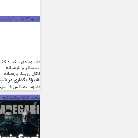
دانلود آهنگ با کیفیت خو
دانلــود موزیــکیـــو
ADS
اینستاگرام پارسیانه
کانال روبیکا پارسیانه
اشتراک گذاری در شب
دانلود ریمیکس
10 سپتامبر 2022
پست های پیشنهادی