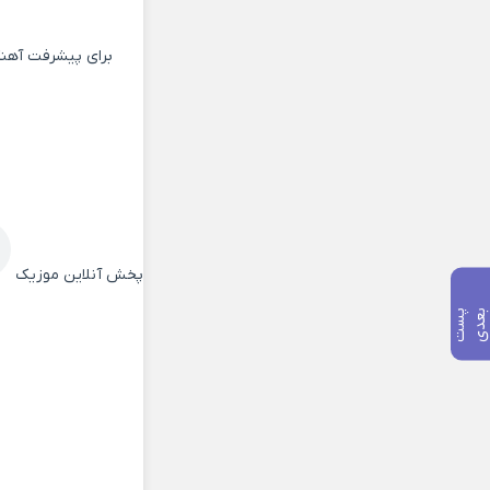
برای پیشرفت آهنگ
پخش آنلاین موزیک
پ
س
ت
ب
ع
د