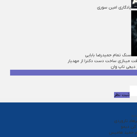
یادگاری امین سوری
سنگ تمام حمیدرضا بابایی
فت مینازی ساخت دست دکترا از مهدیار
 ديجی تاپ وان
ثبت نظر
دید
هاد تاروردی
کن دیمو
م حمید هامیس