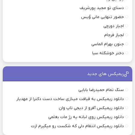
دستای تو مجید پورشریف
حضور تنهایی مانی وُیس
اجبار دورچی
لجباز فرجام
جنون بهرام الماسی
دختر خوشگله سیا
ریمیکس های جدید
سنگ تمام حمیدرضا بابایی
دانلود ریمیکس به قیافت مینازی ساخت دست دکترا از مهدیار
دانلود ریمیکس آفرو از ديجی تاپ وان
دانلود ریمیکس روی لباته یه رژ مات بغلمی
دانلود ریمیکس انتقام دلی که شکست رو میگیرم ازت