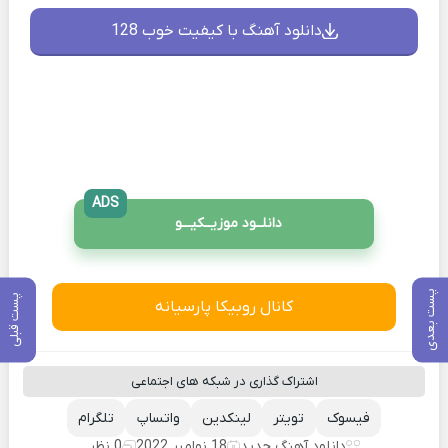
دانلود آهنگ با کیفیت خوب 128
ADS
دانلــود موزیــکیـــو
پست بعدی
پست قبلی
کانال روبیکا پارسیانه
اشتراک گذاری در شبکه های اجتماعی
فیسوک
تویتر
لینکدین
واتساپ
تلگرام
دانلود آهنگ جدید
18 نوامبر 2022
0 نظر