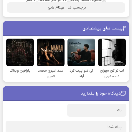
برچسب ها :
بهنام بانی
پست های پیشنهادی
لب تر کن مهران
کی هواییت کرد
ممد امیری محمد
پارافین ویناک
مصطفوی
آراد
امیری
دیدگاه خود را بگذارید