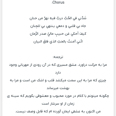
Chorus:
شَدَّني في الحُبِّ دربٌ فیهِ نهرٌ من حنان
جاء بي قلبي و دمعي ینتهي بي للجِنان
کیفَ أحکي عَن حبیبٍ مالئٍ صدر الزّمان
انّني آمنتُ بالحبّ الذي فاقَ البیان
ترجمه:
مرا به حرکت دراورد، عشق مسیری که در آن رودی از مهربانی وجود
دارد
چیزی که مرا به این سمت میکشد قلب و اشک من است و مرا به
بهشت میرساند
چگونه میتونم با کلام در مورد محبوب و معشوقی بگویم که سینه ی
زمان از او سرشار است
من اکنون به عشقی ایمان آورده ام که قابل وصف نیست.