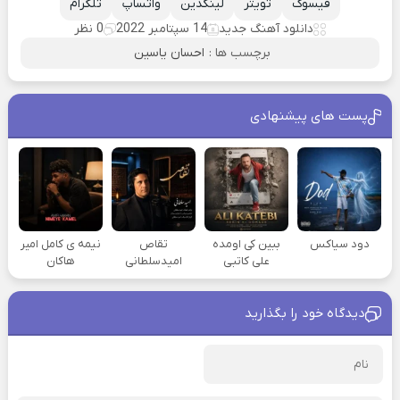
فیسوک
تویتر
لینکدین
واتساپ
تلگرام
دانلود آهنگ جدید
14 سپتامبر 2022
0 نظر
برچسب ها :
احسان یاسین
پست های پیشنهادی
دود سیاکس
ببین کی اومده
تقاص
نیمه ی کامل امیر
علی کاتبی
امیدسلطانی
هاکان
دیدگاه خود را بگذارید