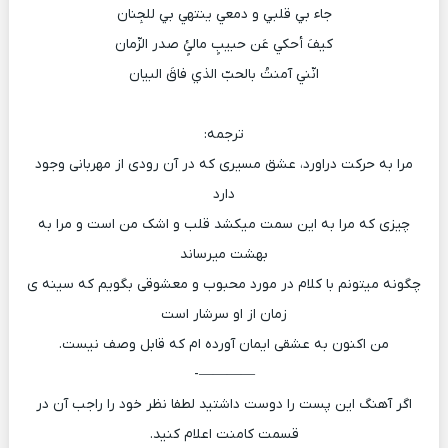
جاء بي قلبي و دمعي ینتهي بي للجِنان
کیفَ أحکي عَن حبیبٍ مالئٍ صدر الزّمان
انّني آمنتُ بالحبّ الذي فاقَ البیان
ترجمه:
مرا به حرکت دراورد، عشق مسیری که در آن رودی از مهربانی وجود
دارد
چیزی که مرا به این سمت میکشد قلب و اشک من است و مرا به
بهشت میرساند
چگونه میتونم با کلام در مورد محبوب و معشوقی بگویم که سینه ی
زمان از او سرشار است
من اکنون به عشقی ایمان آورده ام که قابل وصف نیست.
————-
اگر آهنگ این پست را دوست داشتید لطفا نظر خود را راجب آن در
قسمت کامنت اعلام کنید.