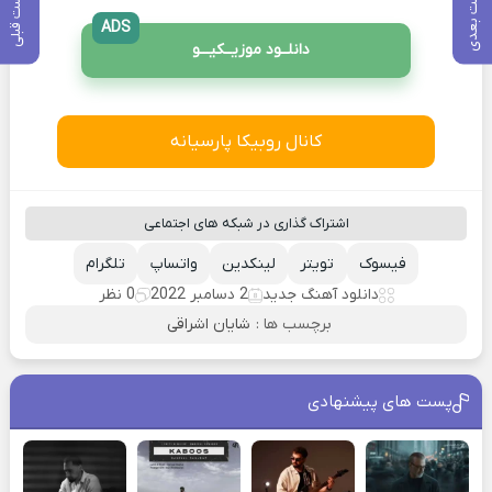
پست بعدی
پست قبلی
ADS
دانلــود موزیــکیـــو
کانال روبیکا پارسیانه
اشتراک گذاری در شبکه های اجتماعی
فیسوک
تویتر
لینکدین
واتساپ
تلگرام
دانلود آهنگ جدید
2 دسامبر 2022
0 نظر
برچسب ها :
شایان اشراقی
پست های پیشنهادی