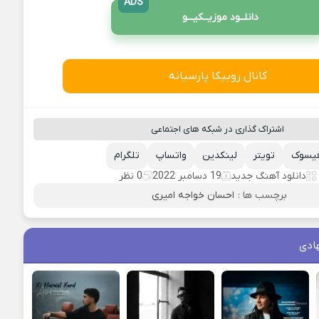
ADS
دانلــود موزیــکیـــو
کانال روبیکا پارسیانه
اشتراک گذاری در شبکه های اجتماعی
یسوک
تویتر
لینکدین
واتساپ
تلگرام
دانلود آهنگ جدید
19 دسامبر 2022
0 نظر
برچسب ها :
احسان خواجه امیری
ادی