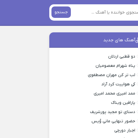
جستجو
آهنگ های جدید
دو قطبی اردلان
پناه شهرام معصومیان
لب تر کن مهران مصطفوی
کی هواییت کرد آراد
ممد امیری محمد امیری
پارافین ویناک
دستای تو مجید پورشریف
حضور تنهایی مانی وُیس
اجبار دورچی