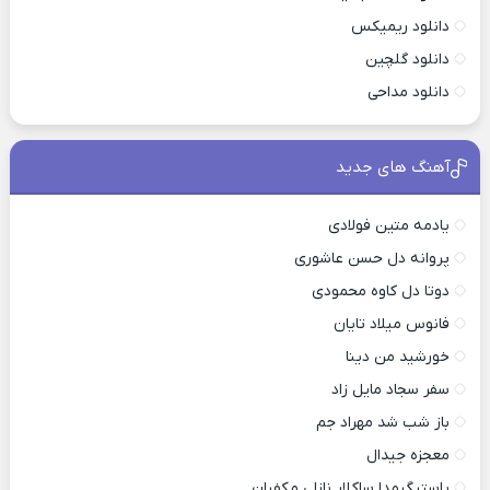
دانلود ریمیکس
دانلود گلچین
دانلود مداحی
آهنگ های جدید
یادمه متین فولادی
پروانه دل حسن عاشوری
دوتا دل کاوه محمودی
فانوس میلاد تایان
خورشید من دینا
سفر سجاد مایل زاد
باز شب شد مهراد جم
معجزه جیدال
یاستیگیمدا ساکلار نازلی مکفیان