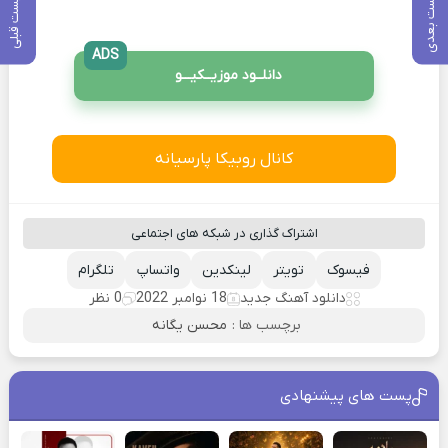
پست بعدی
پست قبلی
ADS
دانلــود موزیــکیـــو
کانال روبیکا پارسیانه
اشتراک گذاری در شبکه های اجتماعی
فیسوک
تویتر
لینکدین
واتساپ
تلگرام
دانلود آهنگ جدید
18 نوامبر 2022
0 نظر
برچسب ها :
محسن یگانه
پست های پیشنهادی