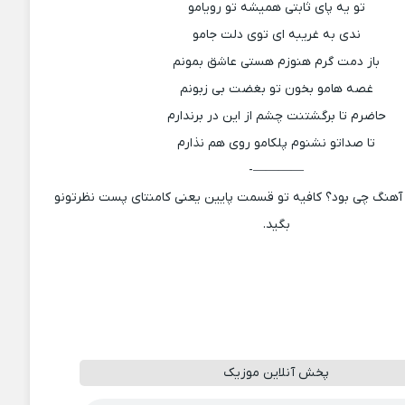
تو یه پای ثابتی همیشه تو رویامو
ندی به غریبه ای توی دلت جامو
باز دمت گرم هنوزم هستی عاشق بمونم
غصه هامو بخون تو بغضت بی زبونم
حاضرم تا برگشتنت چشم از این در برندارم
تا صداتو نشنوم پلکامو روی هم نذارم
————-
آهنگ چی بود؟ کافیه تو قسمت پایین یعنی کامنتای پست نظرتونو
بگید.
پخش آنلاین موزیک