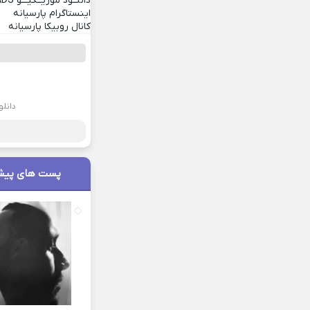
دانلــود موزیــکیـــو
ADS
اینستاگرام پارسیانه
کانال روبیکا پارسیانه
دانلو
پست های پیش