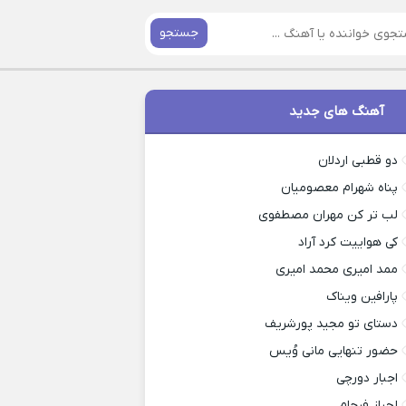
جستجو
آهنگ های جدید
دو قطبی اردلان
پناه شهرام معصومیان
لب تر کن مهران مصطفوی
کی هواییت کرد آراد
ممد امیری محمد امیری
پارافین ویناک
دستای تو مجید پورشریف
حضور تنهایی مانی وُیس
اجبار دورچی
لجباز فرجام