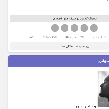
اشتراک گذاری در شبکه های اجتماعی
فیسوک
تویتر
لینکدین
واتساپ
تلگرام
د آهنگ جدید
20 نوامبر 2022
150 views
0 نظر
برچسب ها :
ماکان بند
نهادی
دو قطبی اردلان