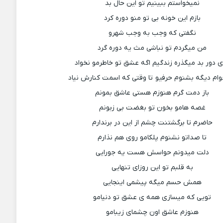
نمیخواستم ببینیم تو این حال بد
بازم این خونه بی تو منو دوره کرد
نگفتی که وجب به وجب شهرو
من میگردم تو نباشی مث یه دوره گرد
 دور بد میگذره زندگیم اگه عشق تو خاطرمو نخواد
وام دیگه بشنوم حرفیو تا وقتی که اسمت کنارش نیاد
باز دمت گرم هنوزم هستی عاشق بمونم
غصه هامو بخون تو بغضت بی زبونم
حاضرم تا برگشتنت چشم از این در برندارم
تا صداتو نشنوم پلکامو روی هم نذارم
دلت میدونم حواسش هست یه جورایی
به قلبم تو این روزای تنهایی
همش حسم میگه پیشمی اینجایی
تویی که میسازی همه ی عشق تو دنیامو
هنوزم عاشق اون چشمای زیبامو