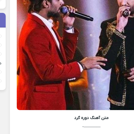
د
متن آهنگ
دوره گرد
————-