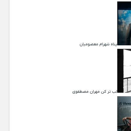
پناه شهرام معصومیان
لب تر کن مهران مصطفوی