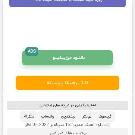
ADS
دانلــود موزیــکیـــو
کانال روبیکا پارسیانه
اشتراک گذاری در شبکه های اجتماعی
فیسوک
تویتر
لینکدین
واتساپ
تلگرام
دانلود آهنگ جدید
16 سپتامبر 2022
0 نظر
برچسب ها :
امیر علی