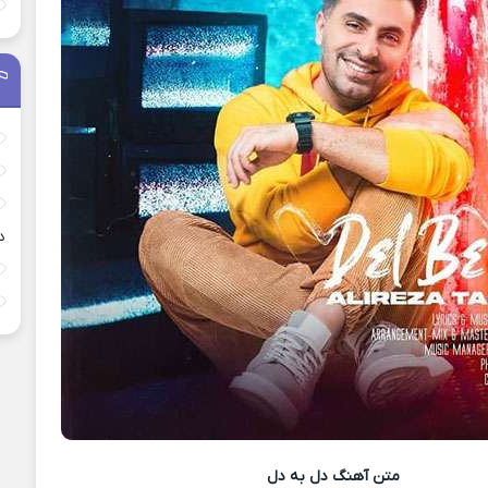
د
متن آهنگ
دل به دل