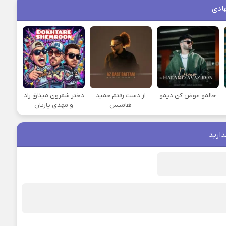
ادی
حالمو عوض کن دیمو
از دست رفتم حمید
دختر شمرون میثاق راد
هامیس
و مهدی یاریان
ذارید