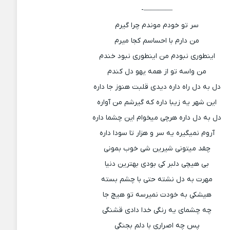
————-
سر تو خودم موندم چرا گیرم
من دارم با احساسم کجا میرم
اینطوری نبودم من اینطوری نبود خندم
من واسه تو از همه یهو دل کندم
دل به دل راه داره دیدی قلبت هنوز جا داره
این شهر یه زیبا داره که گیرشم من آواره
دل به دل داره هرچی میخوام این چشما داره
آروم نمیگیره یه سر و هزار تا سودا داره
چقد میتونی شیرین شی خوب بمونی
بی هیچی دلبر کی بودی بهترین دنیا
مهرت به دل نشته حتی با چشم بسته
هیشکی به خودت نمیرسه تو هیچ جا
چه چشمای یه رنگی خدا دادی قشنگی
پس چه اصراری با دلم بجنگی