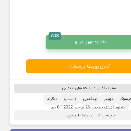
ADS
دانلــود موزیــکیـــو
کانال روبیکا پارسیانه
اشتراک گذاری در شبکه های اجتماعی
یسوک
تویتر
لینکدین
واتساپ
تلگرام
دانلود آهنگ جدید
26 نوامبر 2022
0 نظر
برچسب ها :
علیرضا طلیسچی