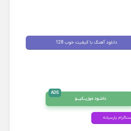
دانلود آهنگ با کیفیت خوب 128
ADS
دانلــود موزیــکیـــو
ستاگرام پارسیانه