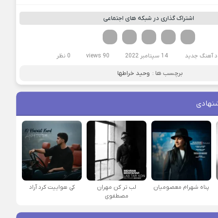
اشتراک گذاری در شبکه های اجتماعی
فیسوک
تویتر
لینکدین
واتساپ
تلگرام
د آهنگ جدید
14 سپتامبر 2022
90 views
0 نظر
برچسب ها :
وحید خراطها
نهادی
پناه شهرام معصومیان
لب تر کن مهران
کی هواییت کرد آراد
مصطفوی