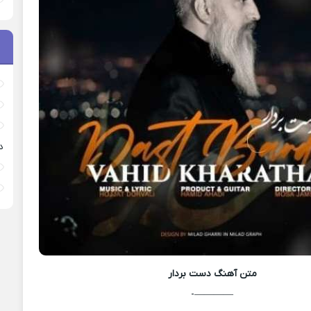
د
متن آهنگ
دست بردار
————-