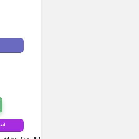
این
کانال روبیکا پارسیانه