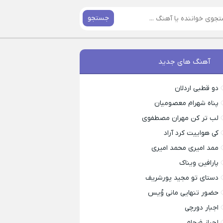
جستجو
آهنگ های جدید
دو قطبی اردلان
پناه شهرام معصومیان
لب تر کن مهران مصطفوی
کی هواییت کرد آراد
ممد امیری محمد امیری
پارافین ویناک
دستای تو مجید پورشریف
حضور تنهایی مانی وُیس
اجبار دورچی
لجباز فرجام