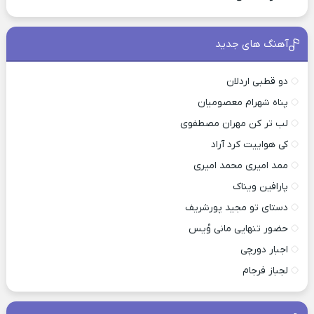
آهنگ های جدید
دو قطبی اردلان
پناه شهرام معصومیان
لب تر کن مهران مصطفوی
کی هواییت کرد آراد
ممد امیری محمد امیری
پارافین ویناک
دستای تو مجید پورشریف
حضور تنهایی مانی وُیس
اجبار دورچی
لجباز فرجام