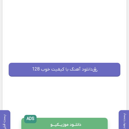
دانلود آهنگ با کیفیت خوب 128
پست بعدی
پست قبلی
ADS
دانلــود موزیــکیـــو