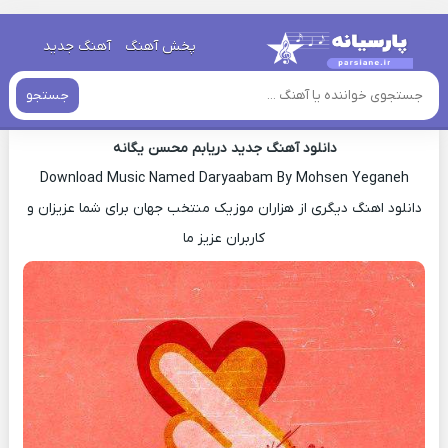
خانه
»
دانلود آهنگ جدید
»
اهنگ محسن یگانه دریابم جدید
پخش آهنگ
آهنگ جدید
اهنگ محسن یگانه دریابم جدید
جستجو
دانلود آهنگ جدید دریابم محسن یگانه
Download Music Named Daryaabam By Mohsen Yeganeh
دانلود اهنگ دیگری از هزاران موزیک منتخب جهان برای شما عزیزان و
کاربران عزیز ما