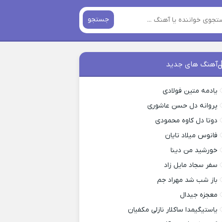
جستجو
آهنگ های جدید
یادمه متین فولادی
پروانه دل حسن عاشوری
دوتا دل کاوه محمودی
فانوس میلاد تایان
خورشید من دینا
سفر سجاد مایل زاد
باز شب شد مهراد جم
معجزه جیدال
یاستیگیمدا ساکلار نازلی مکفیان