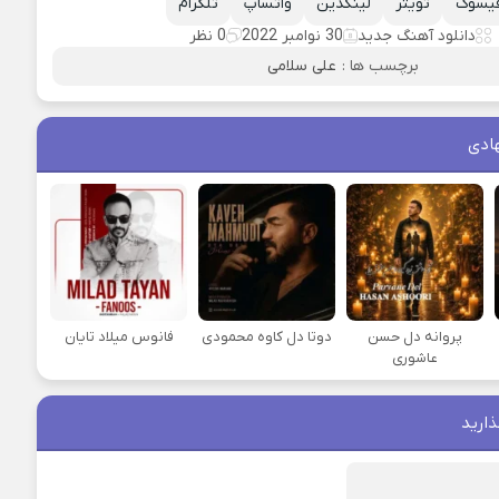
یسوک
تویتر
لینکدین
واتساپ
تلگرام
دانلود آهنگ جدید
30 نوامبر 2022
0 نظر
برچسب ها :
علی سلامی
ادی
پروانه دل حسن
دوتا دل کاوه محمودی
فانوس میلاد تایان
عاشوری
ذارید