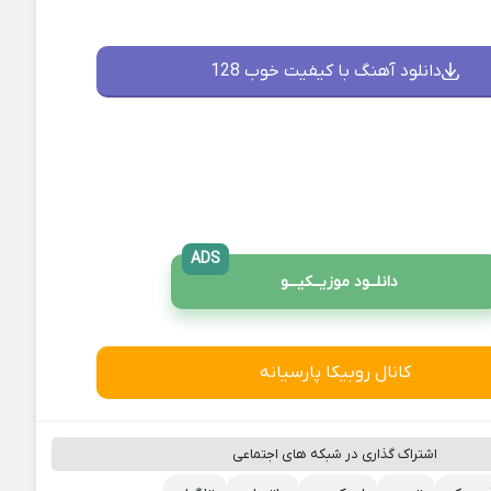
دانلود آهنگ با کیفیت خوب 128
ADS
دانلــود موزیــکیـــو
کانال روبیکا پارسیانه
اشتراک گذاری در شبکه های اجتماعی