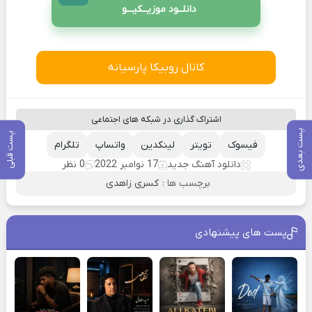
دانلــود موزیــکیـــو
کانال روبیکا پارسیانه
اشتراک گذاری در شبکه های اجتماعی
پست بعدی
پست قبلی
فیسوک
تویتر
لینکدین
واتساپ
تلگرام
دانلود آهنگ جدید
17 نوامبر 2022
0 نظر
برچسب ها :
کسری زاهدی
پست های پیشنهادی