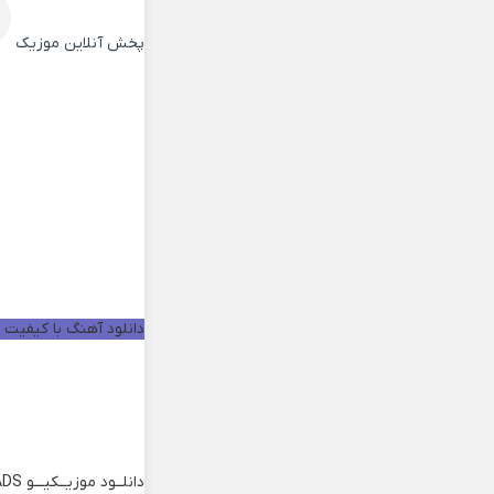
پخش آنلاین موزیک
دانلود آهنگ با کیفیت خو
دانلــود موزیــکیـــو
ADS