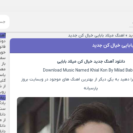
ید
»
اهنگ میلاد بابایی خیال کن جدید
آهن
دوت
ابایی خیال کن جدید
فانو
خور
سفر 
دانلود آهنگ جدید خیال کن میلاد بابایی
باز
معج
Download Music Named Khial Kon By Milad Bab
یاست
ا دهید به یکی دیگر از بهترین اهنگ های موجود در وبسایت بروز
گلی
از 
پارسیانه
رویا
ریم
یاد
سنگ
دان
از م
دانل
دان