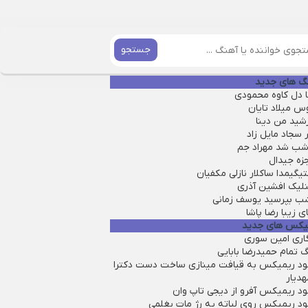
جستجو
گ های جدید
ا دل کاوه محمودی
س میلاد تایان
شید من دینا
سجاد مایل زاد
 شب شد مهراد جم
زه جیدال
یگیمدا ساکلار نازلی مکفیان
نلیک افشین آذری
شب بپرسید یوسف زمانی
ی زیبا رضا پاشا
یکس های جدید
گاری امین سوری
 تمام حمیدرضا بابایی
لود ریمیکس به قیافت مینازی ساخت دست دکترا
هدیار
ود ریمیکس آفرو از ديجی تاپ وان
لود ریمیکس روی لباته یه رژ مات بغلمی