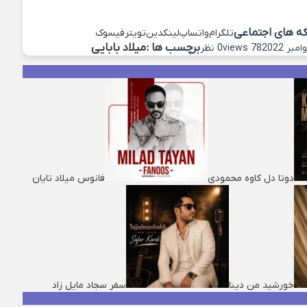
که های اجتماعی
تلگرام
واتساپ
لینکدین
تویتر
فیسوک
برچسب ها :
میلاد بابایی
78 views
0 نظر
دوتا دل کاوه محمودی
فانوس میلاد تایان
خورشید من دینا
سفر سجاد مایل زاد