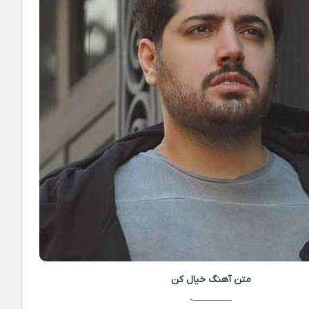
متن آهنگ
خیال کن
————-