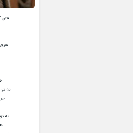
متن 
هرچی 
خو
نه تو 
حرف
ن
نه تو
بع