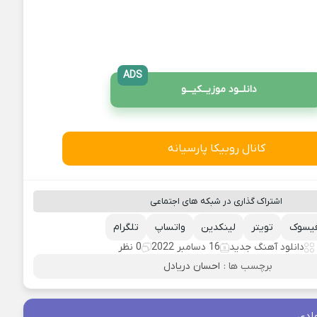
ADS
دانلــود موزیــکیـــو
کانال روبیکا پارسیانه
اشتراک گذاری در شبکه های اجتماعی
یسوک
تویتر
لینکدین
واتساپ
تلگرام
دانلود آهنگ جدید
16 دسامبر 2022
0 نظر
برچسب ها :
احسان دریادل
ادی