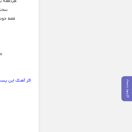
هردفعه بر
سخته
فقط خودش
خو
اگر آهنگ این پست
پست بعدی