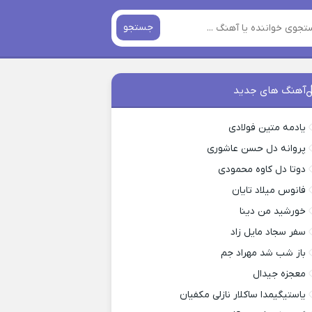
جستجو
آهنگ های جدید
یادمه متین فولادی
پروانه دل حسن عاشوری
دوتا دل کاوه محمودی
فانوس میلاد تایان
خورشید من دینا
سفر سجاد مایل زاد
باز شب شد مهراد جم
معجزه جیدال
یاستیگیمدا ساکلار نازلی مکفیان