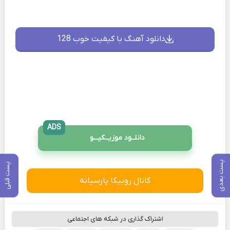
دانلود آهنگ با کیفیت خوب 128
ADS
دانلــود موزیــکیـــو
پست بعدی
پست قبلی
کانال روبیکا پارسیانه
اشتراک گذاری در شبکه های اجتماعی