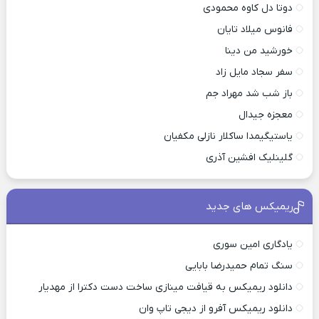
دوتا دل کاوه محمودی
فانوس میلاد تایان
خورشید من دینا
سفر سجاد مایل زاد
باز شب شد مهراد جم
معجزه جیدال
یاستیگیمدا ساکلار نازلی مکفیان
گلینلیک افشین آذری
ریمیکس های جدید
یادگاری امین سوری
سنگ تمام حمیدرضا بابایی
دانلود ریمیکس به قیافت مینازی ساخت دست دکترا از مهدیار
دانلود ریمیکس آفرو از ديجی تاپ وان