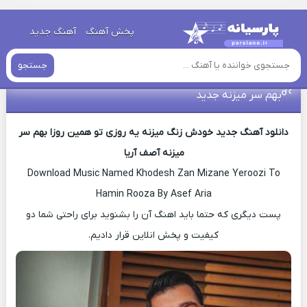
خانه
»
دانلود آهنگ جدید
»
اهنگ آصف آریا خودش زنگ میزنه یه
پخش آهنگ
آهنگ جدید
روزی تو همین روزا بهم سر میزنه جدید
جستجو
اهنگ آصف آریا خودش زنگ میزنه یه روزی تو همین روزا
بهم سر میزنه جدید
دانلود آهنگ جدید خودش زنگ میزنه یه روزی تو همین روزا بهم سر
میزنه آصف آریا
Download Music Named Khodesh Zan Mizane Yeroozi To
Hamin Rooza By Asef Aria
پست دیگری که حتما باید اهنگ آن را بشنوید برای راحتی شما دو
کیفیت و پخش انلاین قرار دادیم.