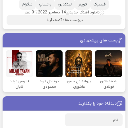
فیسوک
تویتر
لینکدین
واتساپ
تلگرام
دانلود آهنگ جدید
14 دسامبر 2022
0 نظر
برچسب ها :
آصف آریا
پست های پیشنهادی
یادمه متین
پروانه دل حسن
دوتا دل کاوه
فانوس میلاد
فولادی
عاشوری
محمودی
تایان
دیدگاه خود را بگذارید