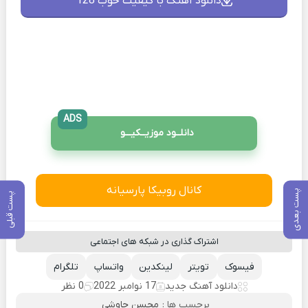
دانلود آهنگ با کیفیت خوب 128
ADS
دانلــود موزیــکیـــو
کانال روبیکا پارسیانه
پست بعدی
پست قبلی
اشتراک گذاری در شبکه های اجتماعی
فیسوک
تویتر
لینکدین
واتساپ
تلگرام
دانلود آهنگ جدید
17 نوامبر 2022
0 نظر
برچسب ها :
محسن چاوشی