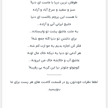
طوفان ترین دریا با ماست ای دنیا!
سبز و سفید و سرخ آباد و آزاده
تا هست این پرچم بالاست ای دنیا
خلیج ایرانی آبی و آزاده…
یه ملت عاشق پشت تو وایستاده…
برای داشتنِ تو دنیا اگه جمع شه!
فکر کن اجازه بدیم یه مو ازت کم شه…
هر آدمی تو دنیا یه تیکه خاک مال اونه
عاشق آب و خاکشه خاک من ایرونه…
کوچولو جلوتر نیا این گربه بی رقیبه!
————-
لطفا نظرات خودتون رو در قسمت کامنت های هر پست برای ما
بنویسید.