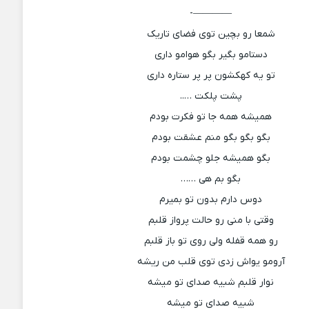
————-
شمعا رو بچین توی فضای تاریک
دستامو بگیر بگو هوامو داری
تو یه کهکشون پر پر ستاره داری
پشت پلکت …..
همیشه همه جا تو فکرت بودم
بگو بگو بگو منم عشقت بودم
بگو همیشه جلو چشمت بودم
بگو بم هی ……
دوس دارم بدون تو بمیرم
وقتی با منی رو حالت پرواز قلبم
رو همه قفله ولی روی تو باز قلبم
آرومو یواش زدی توی قلب من ریشه
نوار قلبم شبیه صدای تو میشه
شبیه صدای تو میشه