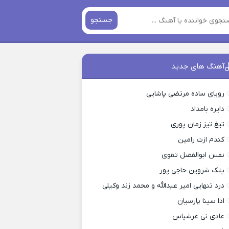
جستجو
آهنگ های جدید
رویای ساده مرتضی پاشایی
دایره بامداد
تیغ تیز زمان پوری
کندم ازت رامین
نفس ابوالفضل تقوی
پتک شروین حاجی پور
درد تنهایی امیر عبدالله و محمد زند وکیلی
ادا سینا پارسیان
عادی نی عرشیاس