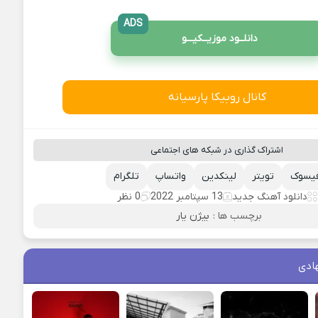
ADS
دانلــود موزیــکیـــو
کانال روبیکا پارسیانه
اشتراک گذاری در شبکه های اجتماعی
یسوک
تویتر
لینکدین
واتساپ
تلگرام
دانلود آهنگ جدید
13 سپتامبر 2022
0 نظر
برچسب ها :
بیژن یار
ادی