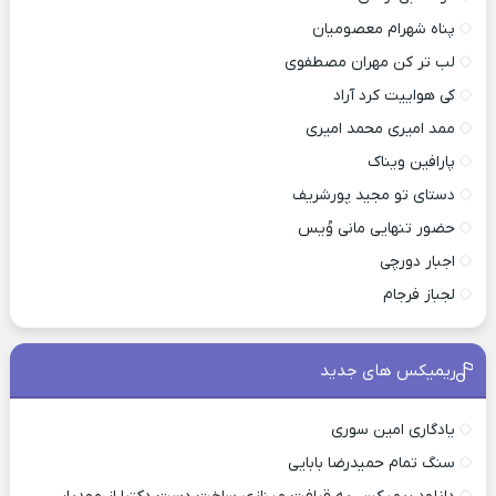
پناه شهرام معصومیان
لب تر کن مهران مصطفوی
کی هواییت کرد آراد
ممد امیری محمد امیری
پارافین ویناک
دستای تو مجید پورشریف
حضور تنهایی مانی وُیس
اجبار دورچی
لجباز فرجام
ریمیکس های جدید
یادگاری امین سوری
سنگ تمام حمیدرضا بابایی