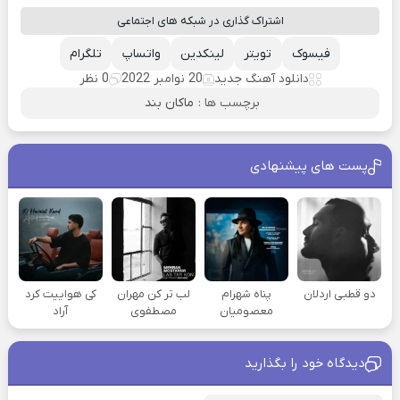
اشتراک گذاری در شبکه های اجتماعی
فیسوک
تویتر
لینکدین
واتساپ
تلگرام
دانلود آهنگ جدید
20 نوامبر 2022
0 نظر
برچسب ها :
ماکان بند
پست های پیشنهادی
دو قطبی اردلان
پناه شهرام
لب تر کن مهران
کی هواییت کرد
معصومیان
مصطفوی
آراد
دیدگاه خود را بگذارید