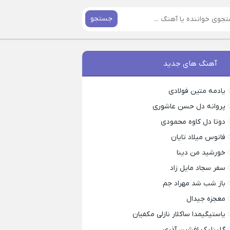
جستجو
آهنگ های جدید
یادمه متین فولادی
پروانه دل حسن عاشوری
دوتا دل کاوه محمودی
فانوس میلاد تایان
خورشید من دینا
سفر سجاد مایل زاد
باز شب شد مهراد جم
معجزه جیدال
یاستیگیمدا ساکلار نازلی مکفیان
گلینلیک افشین آذری