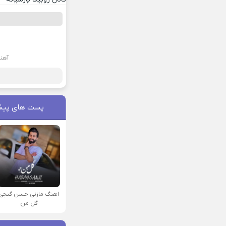
آهن
پست های پیش
اهنگ مازنی حسن گنجی
گل من