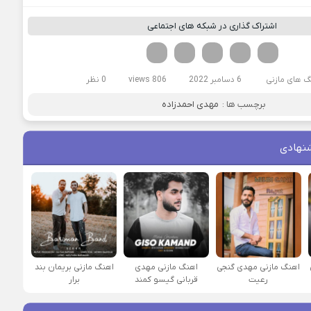
اشتراک گذاری در شبکه های اجتماعی
فیسوک
تویتر
لینکدین
واتساپ
تلگرام
گ های مازنی
6 دسامبر 2022
806 views
0 نظر
برچسب ها :
مهدی احمدزاده
نهادی
اهنگ مازنی مهدی گنجی
اهنگ مازنی مهدی
اهنگ مازنی بریمان بند
رعیت
قربانی گیسو کمند
برار