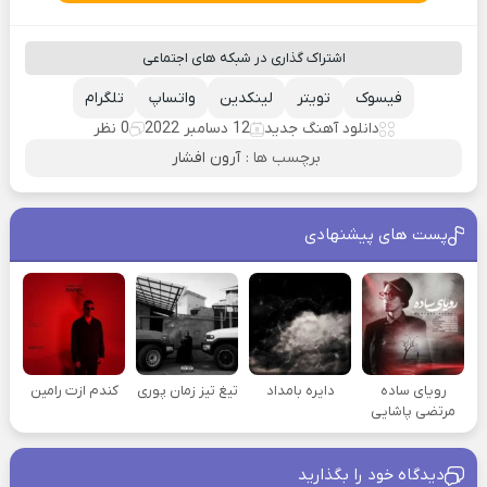
اشتراک گذاری در شبکه های اجتماعی
فیسوک
تویتر
لینکدین
واتساپ
تلگرام
دانلود آهنگ جدید
12 دسامبر 2022
0 نظر
برچسب ها :
آرون افشار
پست های پیشنهادی
رویای ساده
دایره بامداد
تیغ تیز زمان پوری
کندم ازت رامین
مرتضی پاشایی
دیدگاه خود را بگذارید