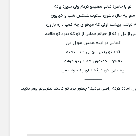
تو با خاطره هاتو سعیمو کردم ولی نمیره یادم
منو یه حال داغون سکوت غمگین شب و خیابون
ه نباشه پیشت اونی که میخوای چه غمی داره بارون
تی از دل و نه از خیالم جدایی از تو که نبود تو طالعم
کجایی تو اینه همش سوال من
آخه تو رفتی تنهایی شد انتخابم
به جون جفتمون همش تو خوابم
یه کاری کن دیگه نیای به خواب من
————-
ون آماده کردم راضی بودید؟ چطور بود تو کامنتا نظرتونو بهم بگید.