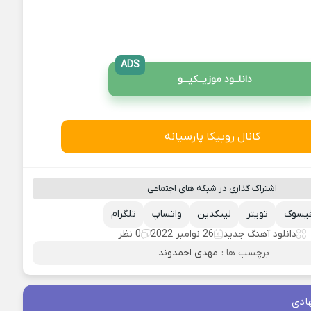
ADS
دانلــود موزیــکیـــو
کانال روبیکا پارسیانه
اشتراک گذاری در شبکه های اجتماعی
یسوک
تویتر
لینکدین
واتساپ
تلگرام
دانلود آهنگ جدید
26 نوامبر 2022
0 نظر
برچسب ها :
مهدی احمدوند
ادی