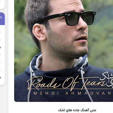
د
م
متن آهنگ
جاده های اشک