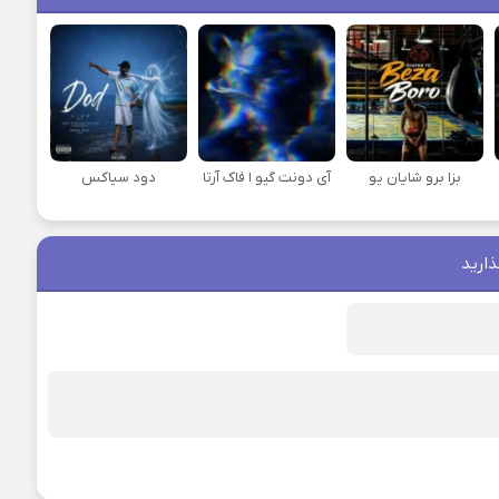
بزا برو شایان یو
آی دونت گیو ا فاک آرتا
دود سیاکس
ذارید