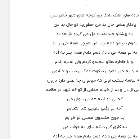
————-
اده های اشک یادگارتن کوچه های شهر خاطراتتن
یادگار عشق حال بد من چطوریه تو حال بد من
یاد چشاتو خندیدناتو دل من کرده باز هواتو
تموم دنیامو دادم پات من هیچی همه چی برا تو
به تو همه چی دادم دلمو دادم همه چیز یه آدم
تو با خاطره هاتو سعیمو کردم ولی نمیره یادم
منو یه حال داغون سکوت غمگین شب و خیابون
ه نباشه پیشت اونی که میخوای چه غمی داره بارون
تی از دل و نه از خیالم جدایی از تو که نبود تو طالعم
کجایی تو اینه همش سوال من
آخه تو رفتی تنهایی شد انتخابم
به جون جفتمون همش تو خوابم
یه کاری کن دیگه نیای به خواب من
به تو همه چی دادم دلمو دادم همه چیز یه آدم