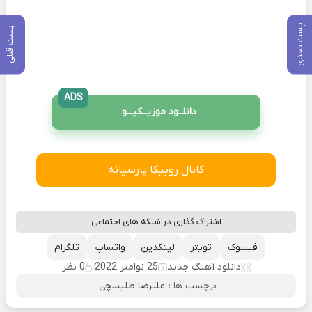
پست بعدی
پست قبلی
ADS
دانلــود موزیــکیـــو
کانال روبیکا پارسیانه
اشتراک گذاری در شبکه های اجتماعی
فیسوک
تویتر
لینکدین
واتساپ
تلگرام
دانلود آهنگ جدید
25 نوامبر 2022
0 نظر
برچسب ها :
علیرضا طلیسچی