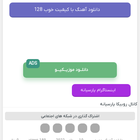
دانلود آهنگ با کیفیت خوب 128
ADS
دانلــود موزیــکیـــو
اینستاگرام پارسیانه
کانال روبیکا پارسیانه
اشتراک گذاری در شبکه های اجتماعی
فیسوک
تویتر
لینکدین
واتساپ
تلگرام