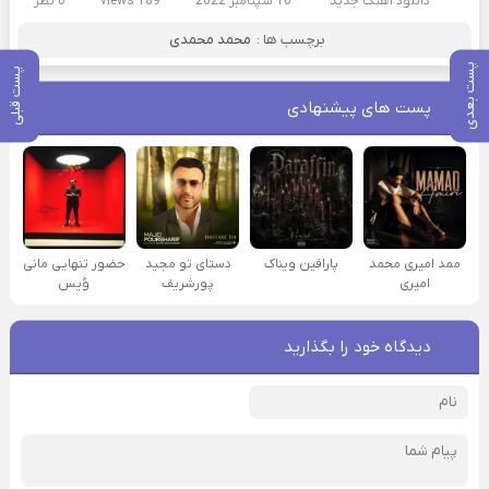
دانلود آهنگ جدید
10 سپتامبر 2022
189 views
0 نظر
برچسب ها :
محمد محمدی
پست بعدی
پست قبلی
پست های پیشنهادی
ممد امیری محمد
پارافین ویناک
دستای تو مجید
حضور تنهایی مانی
امیری
پورشریف
وُیس
دیدگاه خود را بگذارید