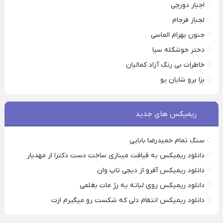
اجبار دورچی
لجباز فرجام
جنون بهرام الماسی
دختر خوشگله سیا
خاطرات بی رنگ آزاد کمالیان
بزا برو شایان یو
ریمیکس های جدید
سنگ تمام حمیدرضا بابایی
دانلود ریمیکس به قیافت مینازی ساخت دست دکترا از مهدیار
دانلود ریمیکس آفرو از ديجی تاپ وان
دانلود ریمیکس روی لباته یه رژ مات بغلمی
دانلود ریمیکس انتقام دلی که شکست رو میگیرم ازت