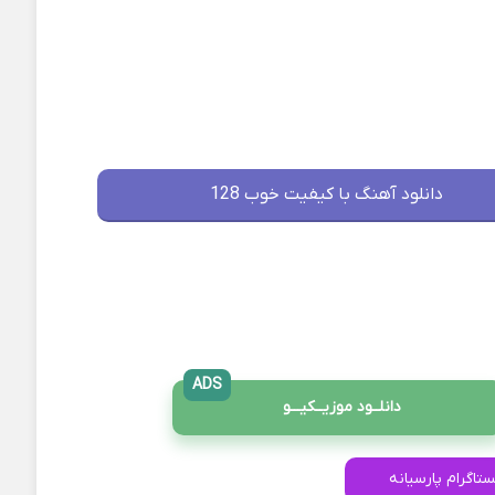
دانلود آهنگ با کیفیت خوب 128
ADS
دانلــود موزیــکیـــو
ستاگرام پارسیانه