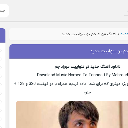
جدید
»
اهنگ مهراد جم تو تنهاییت جدید
جم تو تنهاییت جدید
دانلود آهنگ جدید تو تنهاییت مهراد جم
Download Music Named To Tanhaeit By Mehraa
با ما باشید با پست ویژه دیگری که برای شما اماده کردیم همراه با دو کیفیت 320 و 128 +
متن