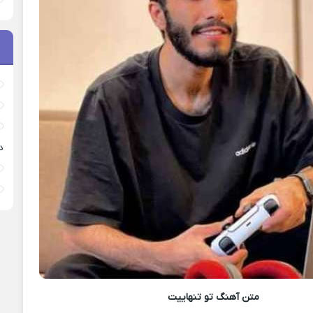
د
متن آهنگ
تو تنهاییت