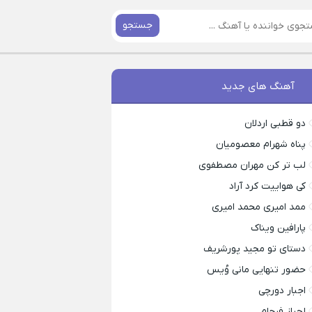
جستجو
آهنگ های جدید
دو قطبی اردلان
پناه شهرام معصومیان
لب تر کن مهران مصطفوی
کی هواییت کرد آراد
ممد امیری محمد امیری
پارافین ویناک
دستای تو مجید پورشریف
حضور تنهایی مانی وُیس
اجبار دورچی
لجباز فرجام