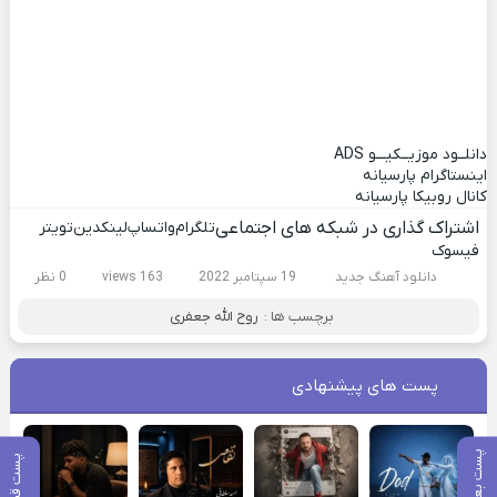
دانلــود موزیــکیـــو
ADS
اینستاگرام پارسیانه
کانال روبیکا پارسیانه
اشتراک گذاری در شبکه های اجتماعی
تلگرام
واتساپ
لینکدین
تویتر
فیسوک
دانلود آهنگ جدید
19 سپتامبر 2022
163 views
0 نظر
برچسب ها :
روح الله جعفری
پست های پیشنهادی
پست بعدی
پست قبلی