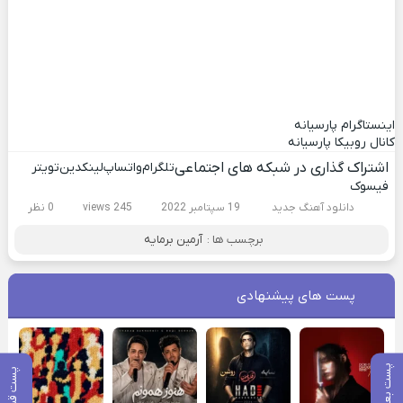
اینستاگرام پارسیانه
کانال روبیکا پارسیانه
اشتراک گذاری در شبکه های اجتماعی
تلگرام
واتساپ
لینکدین
تویتر
فیسوک
دانلود آهنگ جدید
19 سپتامبر 2022
245 views
0 نظر
برچسب ها :
آرمین برمایه
پست های پیشنهادی
پست بعدی
پست قبلی