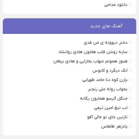
دانلود مداحی
آهنگ های جدید
دختر دیوونه ی من فدی
سایه روشن قلب هامون هادی روانشاد
هنوز همونم شهاب بخارایی و هادی برهان
انگ دیگرد و کابوس
پازن کوه دنا حامد ظهرابی
بخواب روله علی رنجبر
جنگل گیسو همایون یگانه
لب تیغ امین تیجی
نازنین جای تو خالی آفو
پادزهر طاهاس