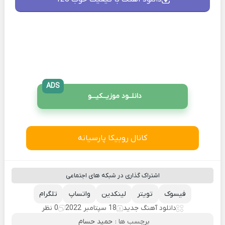
ADS
دانلــود موزیــکیـــو
کانال روبیکا پارسیانه
اشتراک گذاری در شبکه های اجتماعی
فیسوک
تویتر
لینکدین
واتساپ
تلگرام
دانلود آهنگ جدید
18 سپتامبر 2022
0 نظر
برچسب ها :
حمید حسام