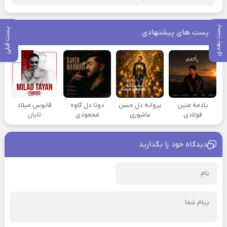
پست بعدی
پست قبلی
پست های پیشنهادی
یادمه متین
پروانه دل حسن
دوتا دل کاوه
فانوس میلاد
فولادی
عاشوری
محمودی
تایان
دیدگاه خود را بگذارید