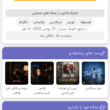
اشتراک گذاری در شبکه های اجتماعی
فیسوک
تویتر
لینکدین
واتساپ
تلگرام
دانلود آهنگ جدید
21 نوامبر 2022
0 نظر
برچسب ها :
ماکان بند
پست های پیشنهادی
دود سیاکس
ببین کی اومده
تقاص
نیمه ی کامل امیر
علی کاتبی
امیدسلطانی
هاکان
دیدگاه خود را بگذارید