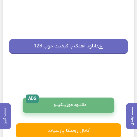
دانلود آهنگ با کیفیت خوب 128
ADS
دانلــود موزیــکیـــو
پست بعدی
پست قبلی
کانال روبیکا پارسیانه