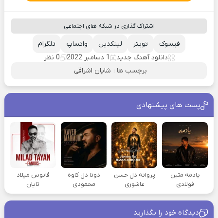
اشتراک گذاری در شبکه های اجتماعی
فیسوک
تویتر
لینکدین
واتساپ
تلگرام
دانلود آهنگ جدید
1 دسامبر 2022
0 نظر
برچسب ها :
شایان اشراقی
پست های پیشنهادی
یادمه متین
پروانه دل حسن
دوتا دل کاوه
فانوس میلاد
فولادی
عاشوری
محمودی
تایان
دیدگاه خود را بگذارید