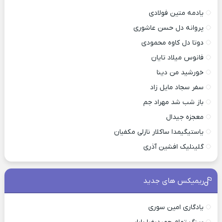
یادمه متین فولادی
پروانه دل حسن عاشوری
دوتا دل کاوه محمودی
فانوس میلاد تایان
خورشید من دینا
سفر سجاد مایل زاد
باز شب شد مهراد جم
معجزه جیدال
یاستیگیمدا ساکلار نازلی مکفیان
گلینلیک افشین آذری
ریمیکس های جدید
یادگاری امین سوری