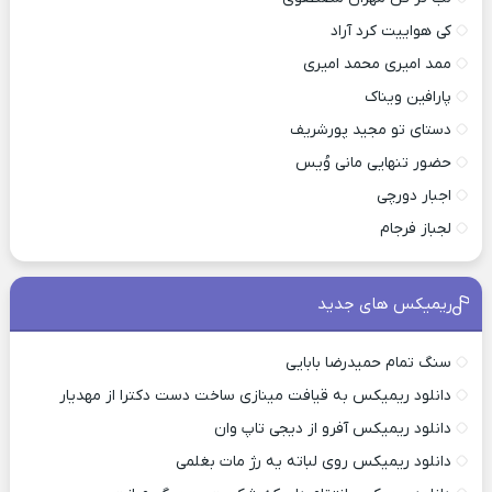
کی هواییت کرد آراد
ممد امیری محمد امیری
پارافین ویناک
دستای تو مجید پورشریف
حضور تنهایی مانی وُیس
اجبار دورچی
لجباز فرجام
ریمیکس های جدید
سنگ تمام حمیدرضا بابایی
دانلود ریمیکس به قیافت مینازی ساخت دست دکترا از مهدیار
دانلود ریمیکس آفرو از ديجی تاپ وان
دانلود ریمیکس روی لباته یه رژ مات بغلمی