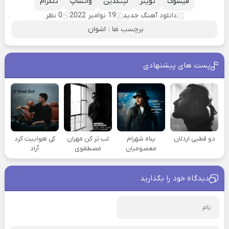
فیسوک
تویتر
لینکدین
واتساپ
تلگرام
دانلود آهنگ جدید
19 نوامبر 2022
0 نظر
برچسب ها :
اشوان
پست های پیشنهادی
دو قطبی اردلان
پناه شهرام
لب تر کن مهران
کی هواییت کرد
معصومیان
مصطفوی
آراد
دیدگاه خود را بگذارید